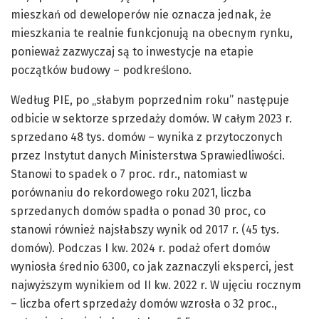
mieszkań od deweloperów nie oznacza jednak, że
mieszkania te realnie funkcjonują na obecnym rynku,
ponieważ zazwyczaj są to inwestycje na etapie
początków budowy – podkreślono.
Według PIE, po „słabym poprzednim roku” następuje
odbicie w sektorze sprzedaży domów. W całym 2023 r.
sprzedano 48 tys. domów – wynika z przytoczonych
przez Instytut danych Ministerstwa Sprawiedliwości.
Stanowi to spadek o 7 proc. rdr., natomiast w
porównaniu do rekordowego roku 2021, liczba
sprzedanych domów spadła o ponad 30 proc, co
stanowi również najsłabszy wynik od 2017 r. (45 tys.
domów). Podczas I kw. 2024 r. podaż ofert domów
wyniosła średnio 6300, co jak zaznaczyli eksperci, jest
najwyższym wynikiem od II kw. 2022 r. W ujęciu rocznym
– liczba ofert sprzedaży domów wzrosła o 32 proc.,