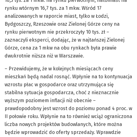
16,3 tys. za 1 mkw. na rynku pierwotnym, natomiast na
rynku wtórnym 16,7 tys. za 1 mkw. Wśród 17
analizowanych w raporcie miast, tylko w Łodzi,
Bydgoszczy, Rzeszowie oraz Zielonej Górze ceny na
rynku pierwotnym nie przekroczyły 10 tys. zł –
zaznaczyli eksperci, dodając, że w najtańszej Zielonej
Górze, cena za 1 mkw na obu rynkach była prawie
dwukrotnie niższa niż w Warszawie.
– Przewidujemy, że w kolejnych miesiącach ceny
mieszkań będą nadal rosnąć. Wpłynie na to kontynuacja
wzrostu płac w gospodarce oraz utrzymująca się
stabilna sytuacja gospodarcza, choć z nieznacznie
wyższym poziomem inflacji niż obecnie –
prawdopodobny jest wzrost do poziomu ponad 4 proc. w
II połowie roku. Wpłynie na to również wciąż ograniczona
liczba nowych projektów budowlanych, które można
będzie wprowadzić do oferty sprzedaży. Wprawdzie