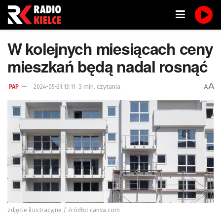
W kolejnych miesiącach ceny
mieszkań będą nadal rosnąć
A
3 min. czytania
A
PAP
2024-05-21 13:11
zdjęcie ilustracyjne / źródło: canva.com