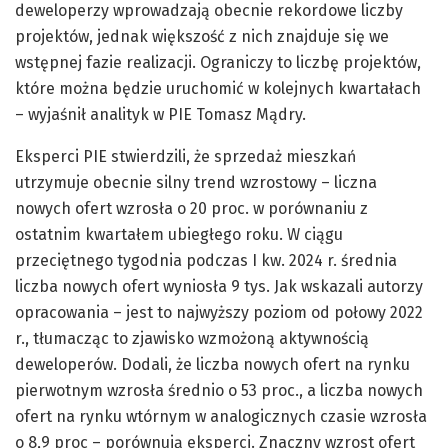
deweloperzy wprowadzają obecnie rekordowe liczby
projektów, jednak większość z nich znajduje się we
wstępnej fazie realizacji. Ograniczy to liczbę projektów,
które można będzie uruchomić w kolejnych kwartałach
– wyjaśnił analityk w PIE Tomasz Mądry.
Eksperci PIE stwierdzili, że sprzedaż mieszkań
utrzymuje obecnie silny trend wzrostowy – liczna
nowych ofert wzrosła o 20 proc. w porównaniu z
ostatnim kwartałem ubiegłego roku. W ciągu
przeciętnego tygodnia podczas I kw. 2024 r. średnia
liczba nowych ofert wyniosła 9 tys. Jak wskazali autorzy
opracowania – jest to najwyższy poziom od połowy 2022
r., tłumacząc to zjawisko wzmożoną aktywnością
deweloperów. Dodali, że liczba nowych ofert na rynku
pierwotnym wzrosła średnio o 53 proc., a liczba nowych
ofert na rynku wtórnym w analogicznych czasie wzrosła
o 8,9 proc – porównują eksperci. Znaczny wzrost ofert