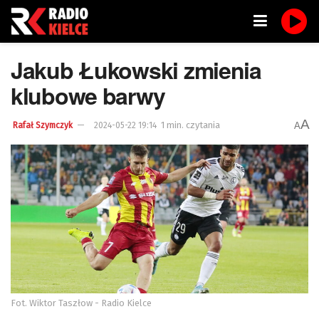
Jakub Łukowski zmienia
klubowe barwy
A
1 min. czytania
A
Rafał Szymczyk
2024-05-22 19:14
Fot. Wiktor Taszłow - Radio Kielce