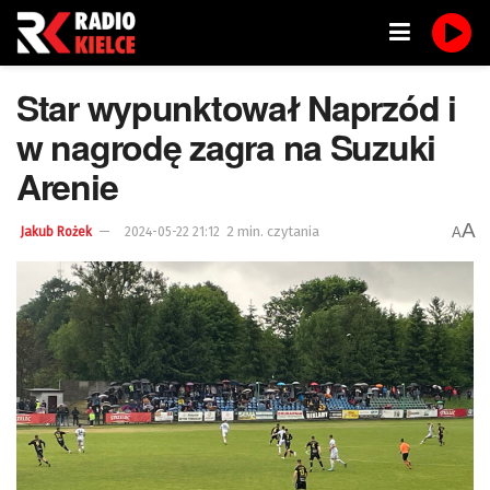
Star wypunktował Naprzód i
w nagrodę zagra na Suzuki
Arenie
A
2 min. czytania
A
Jakub Rożek
2024-05-22 21:12