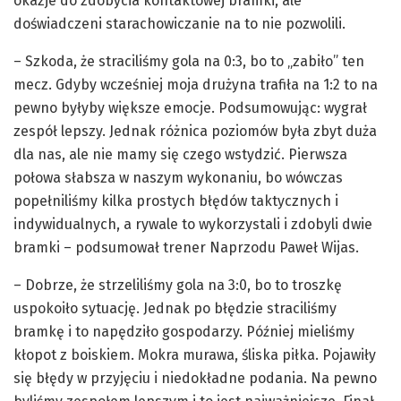
okazje do zdobycia kontaktowej bramki, ale
doświadczeni starachowiczanie na to nie pozwolili.
– Szkoda, że straciliśmy gola na 0:3, bo to „zabiło” ten
mecz. Gdyby wcześniej moja drużyna trafiła na 1:2 to na
pewno byłyby większe emocje. Podsumowując: wygrał
zespół lepszy. Jednak różnica poziomów była zbyt duża
dla nas, ale nie mamy się czego wstydzić. Pierwsza
połowa słabsza w naszym wykonaniu, bo wówczas
popełniliśmy kilka prostych błędów taktycznych i
indywidualnych, a rywale to wykorzystali i zdobyli dwie
bramki – podsumował trener Naprzodu Paweł Wijas.
– Dobrze, że strzeliliśmy gola na 3:0, bo to troszkę
uspokoiło sytuację. Jednak po błędzie straciliśmy
bramkę i to napędziło gospodarzy. Później mieliśmy
kłopot z boiskiem. Mokra murawa, śliska piłka. Pojawiły
się błędy w przyjęciu i niedokładne podania. Na pewno