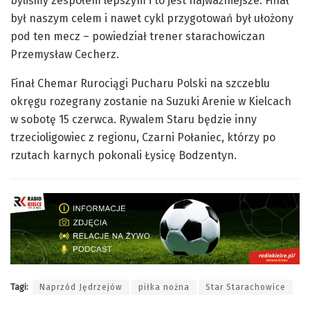
byliśmy zespołem lepszym i to jest najważniejsze. Finał
był naszym celem i nawet cykl przygotowań był ułożony
pod ten mecz – powiedział trener starachowiczan
Przemysław Cecherz.
Finał Chemar Rurociągi Pucharu Polski na szczeblu
okręgu rozegrany zostanie na Suzuki Arenie w Kielcach
w sobotę 15 czerwca. Rywalem Staru będzie inny
trzecioligowiec z regionu, Czarni Połaniec, którzy po
rzutach karnych pokonali Łysicę Bodzentyn.
Tagi:
Naprzód Jędrzejów
piłka nożna
Star Starachowice