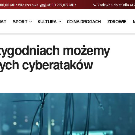
 | 100,00 MHz Włoszczowa
M10D 215,072 MHz
Zadzwoń do studia 
IAT
SPORT
KULTURA
CO NA DROGACH
ZDROWIE
 tygodniach możemy
nych cyberataków