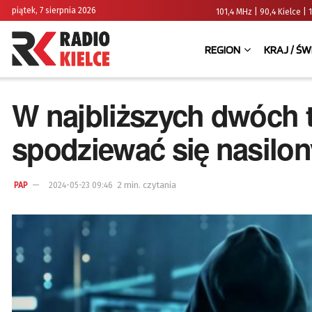
piątek, 7 sierpnia 2026
101,4 MHz | 90,4 Kielce
REGION
KRAJ / ŚW
W najbliższych dwóch
spodziewać się nasilo
2 min. czytania
PAP
2024-05-23 09:46