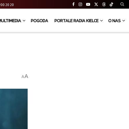
41 200 20 20
MULTIMEDIA
POGODA
PORTALE RADIA KIELCE
O NAS
A
A