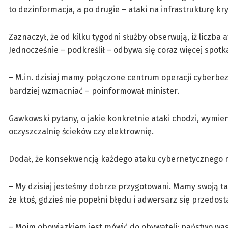
to dezinformacja, a po drugie – ataki na infrastrukturę k
Zaznaczył, że od kilku tygodni służby obserwują, iż liczba
Jednocześnie – podkreślił – odbywa się coraz więcej spot
– M.in. dzisiaj mamy połączone centrum operacji cyberbez
bardziej wzmacniać – poinformował minister.
Gawkowski pytany, o jakie konkretnie ataki chodzi, wymie
oczyszczalnię ścieków czy elektrownię.
Dodał, że konsekwencją każdego ataku cybernetycznego mo
– My dzisiaj jesteśmy dobrze przygotowani. Mamy swoją tar
że ktoś, gdzieś nie popełni błędu i adwersarz się przedost
– Moim obowiązkiem jest mówić do obywateli: państwo was c