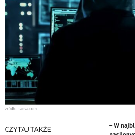
źródło: canva.com
– W najb
CZYTAJ TAKŻE
nasilonyc