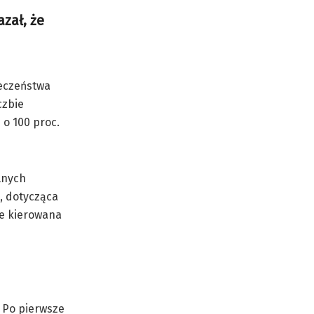
zał, że
ieczeństwa
czbie
 o 100 proc.
lnych
, dotycząca
ie kierowana
. Po pierwsze