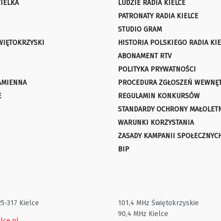
IELKA
LUDZIE RADIA KIELCE
PATRONATY RADIA KIELCE
STUDIO GRAM
WIĘTOKRZYSKI
HISTORIA POLSKIEGO RADIA KIE
ABONAMENT RTV
POLITYKA PRYWATNOŚCI
AMIENNA
PROCEDURA ZGŁOSZEŃ WEWNĘ
E
REGULAMIN KONKURSÓW
STANDARDY OCHRONY MAŁOLET
WARUNKI KORZYSTANIA
ZASADY KAMPANII SPOŁECZNYC
BIP
25-317 Kielce
101,4 MHz Świętokrzyskie
90,4 MHz Kielce
lce.pl