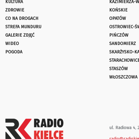
KULTURA
KAZIMIERZA-W
ZDROWIE
KOŃSKIE
CO NA DROGACH
OPATÓW
STREFA MUNDURU
OSTROWIEC-Ś
GALERIE ZDJĘĆ
PIŃCZÓW
WIDEO
SANDOMIERZ
POGODA
SKARŻYSKO-K
STARACHOWIC
STASZÓW
WŁOSZCZOWA
ul. Radiowa 4, 
radio@radiokie