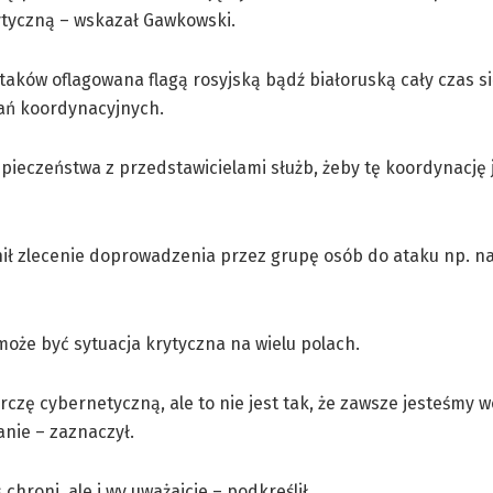
rytyczną – wskazał Gawkowski.
 ataków oflagowana flagą rosyjską bądź białoruską cały czas s
kań koordynacyjnych.
pieczeństwa z przedstawicielami służb, żeby tę koordynację 
nił zlecenie doprowadzenia przez grupę osób do ataku np. n
że być sytuacja krytyczna na wielu polach.
czę cybernetyczną, ale to nie jest tak, że zawsze jesteśmy wo
anie – zaznaczył.
hroni, ale i wy uważajcie – podkreślił.