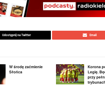
Udostępnij na Twitter
Email
W środę zaćmienie
Korona p
Słońca
Legię. B
przy peł
trybunac