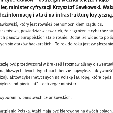
er, minister cyfryzacji Krzysztof Gawkowski. Wska
dezinformację i ataki na infrastrukturę krytyczną.
awkowski, który jest również pełnomocnikiem rządu ds.
eczeństwa, powiedział w czwartek, że zagrożenie cyberbezp
nych państw europejskich stale rośnie. Dodał, że widać to po li
ych się ataków hackerskich.- To rok do roku jest zwiększenie
azję być przedwczoraj w Brukseli i rozmawialiśmy o ewentua
najbliższych dwóch tygodniach będzie największa aktywność
zaju aktów cybernetycznych na Polskę i Europę, która będz
większa od pięciu lat” – ostrzegał minister.
rowyborami w państwach członkowskich.
 wątpienia Polska. Ataki mają być kierowane na dwóch polach