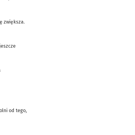
ię zwiększa.
jeszcze
a
lni od tego,