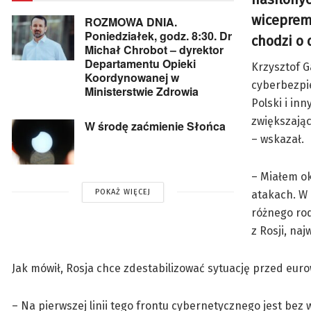
wicepremi
ROZMOWA DNIA.
Poniedziałek, godz. 8:30. Dr
chodzi o 
Michał Chrobot – dyrektor
Departamentu Opieki
Krzysztof G
Koordynowanej w
cyberbezpi
Ministerstwie Zdrowia
Polski i in
zwiększając
W środę zaćmienie Słońca
– wskazał.
– Miałem ok
POKAŻ WIĘCEJ
atakach. W 
różnego rod
z Rosji, naj
Jak mówił, Rosja chce zdestabilizować sytuację przed eu
– Na pierwszej linii tego frontu cybernetycznego jest bez