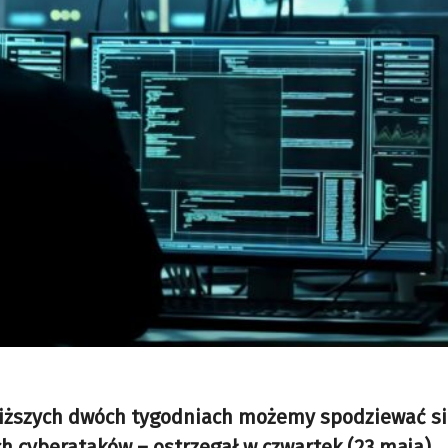
liższych dwóch tygodniach możemy spodziewać s
h cyberataków – ostrzegał w czwartek (23 maja)