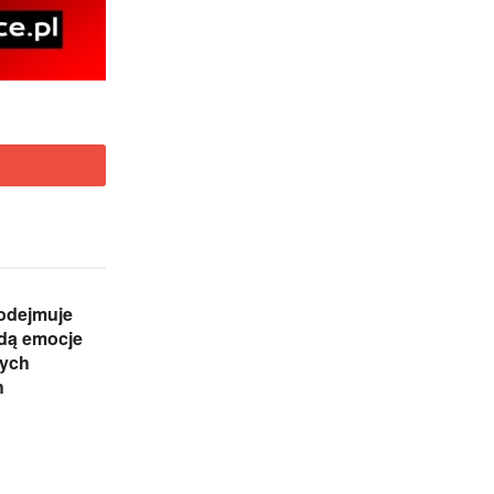
odejmuje
ędą emocje
nych
h