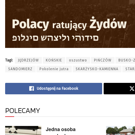
Tagi:
JĘDRZEJÓW
KOŃSKIE
oszustwo
PIŃCZÓW
BUSKO-
SANDOMIERZ
Pokolenie jutra
SKARŻYSKO-KAMIENNA
STAR
Udostępnij na Facebook
POLECAMY
Jedna osoba