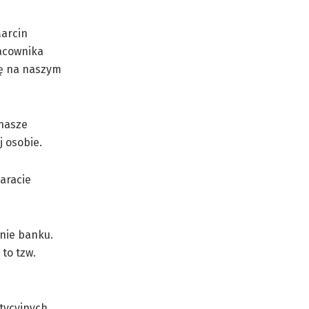
Marcin
racownika
ję na naszym
 nasze
j osobie.
paracie
inie banku.
to tzw.
tycyjnych