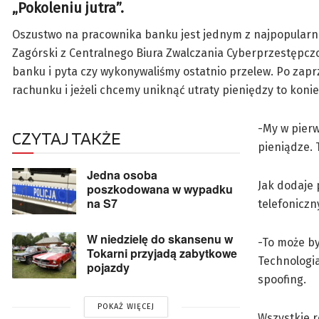
„Pokoleniu jutra”.
Oszustwo na pracownika banku jest jednym z najpopularnie
Zagórski z Centralnego Biura Zwalczania Cyberprzestępczo
banku i pyta czy wykonywaliśmy ostatnio przelew. Po zap
rachunku i jeżeli chcemy uniknąć utraty pieniędzy to konie
-My w pierw
CZYTAJ TAKŻE
pieniądze. 
Jedna osoba
Jak dodaje 
poszkodowana w wypadku
na S7
telefoniczn
W niedzielę do skansenu w
-To może by
Tokarni przyjadą zabytkowe
Technologia
pojazdy
spoofing.
POKAŻ WIĘCEJ
Wszystkie 