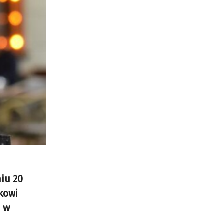
niu 20
kowi
0 w