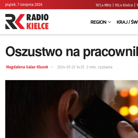
piątek, 7 sierpnia 2026
101,4 MHz | 90,4 Kielce
REGION
KRAJ / ŚW
Oszustwo na pracowni
2 min. czytania
Magdalena Galas-Klusek
2024-05-23 14:25