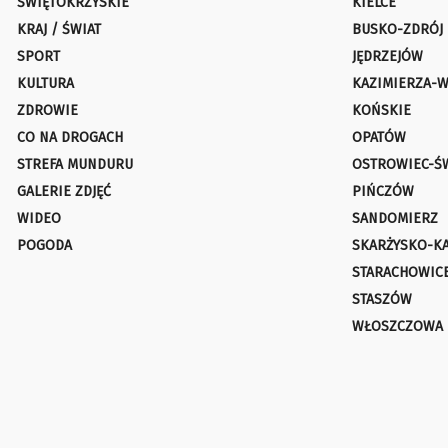
ŚWIĘTOKRZYSKIE
KIELCE
KRAJ / ŚWIAT
BUSKO-ZDRÓJ
SPORT
JĘDRZEJÓW
KULTURA
KAZIMIERZA-W
ZDROWIE
KOŃSKIE
CO NA DROGACH
OPATÓW
STREFA MUNDURU
OSTROWIEC-Ś
GALERIE ZDJĘĆ
PIŃCZÓW
WIDEO
SANDOMIERZ
POGODA
SKARŻYSKO-K
STARACHOWIC
STASZÓW
WŁOSZCZOWA