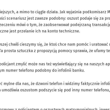
jszych, a mimo to ciągle działa. Jak wyjaśnia podkomisarz 
ści scenariusz jest zawsze podobny: oszust podaje się za p
rzeczeniu mówi o tym, że zaobserwował podejrzaną transakc
czne jest przelanie ich na konto techniczne.
szej chwili cieszymy się, że ktoś chce nam pomóc i uratować
Ta prosta sztuczka z propozycją pomocy sprawia, że ufamy te
policjant zmylić może nas też wyświetlający się na naszych a
ym numer telefonu podobny do infolinii banku.
ć mylne dla nas, że dzwoni telefon i widzimy faktycznie infol
 umożliwia oszustom podszycie się pod inny numer telefonu, 
rozmowy z policjantem o oszustwach matrymonialnych, inwes