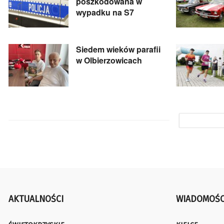
poszkodowana w
wypadku na S7
Siedem wieków parafii
w Olbierzowicach
AKTUALNOŚCI
WIADOMOŚC