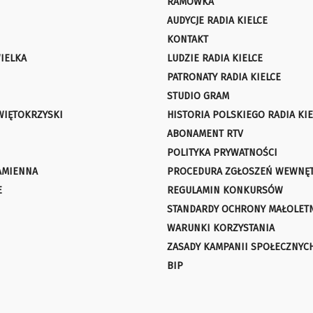
RAMÓWKA
AUDYCJE RADIA KIELCE
KONTAKT
IELKA
LUDZIE RADIA KIELCE
PATRONATY RADIA KIELCE
STUDIO GRAM
WIĘTOKRZYSKI
HISTORIA POLSKIEGO RADIA KIE
ABONAMENT RTV
POLITYKA PRYWATNOŚCI
AMIENNA
PROCEDURA ZGŁOSZEŃ WEWNĘ
E
REGULAMIN KONKURSÓW
STANDARDY OCHRONY MAŁOLET
WARUNKI KORZYSTANIA
ZASADY KAMPANII SPOŁECZNYC
BIP