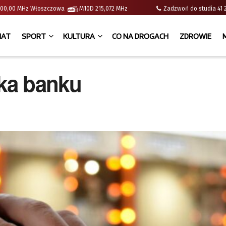
 | 100,00 MHz Włoszczowa
M10D 215,072 MHz
Zadzwoń do studia 
IAT
SPORT
KULTURA
CO NA DROGACH
ZDROWIE
ka banku