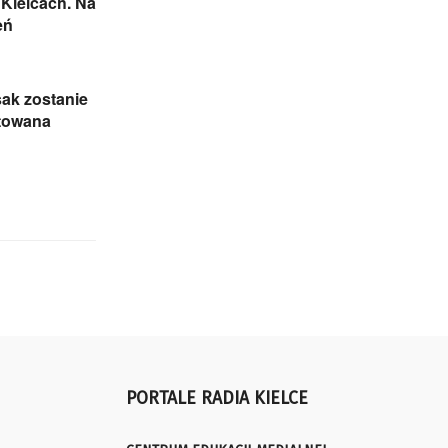
Kielcach. Na
eń
sak zostanie
towana
PORTALE RADIA KIELCE