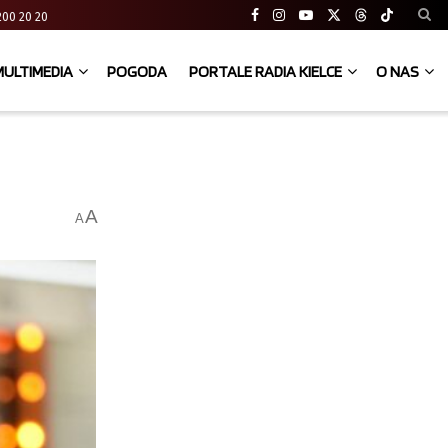
41 200 20 20
MULTIMEDIA
POGODA
PORTALE RADIA KIELCE
O NAS
A
A