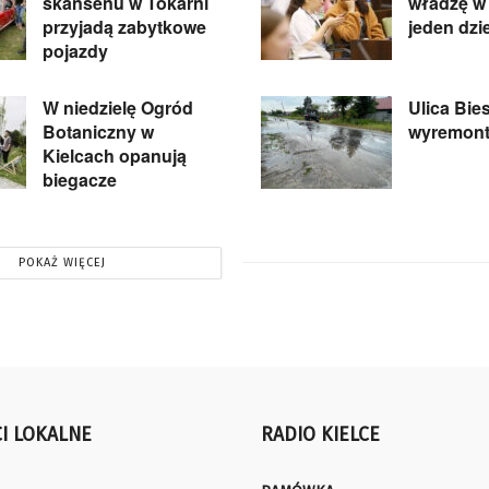
skansenu w Tokarni
władzę w 
przyjadą zabytkowe
jeden dzi
pojazdy
W niedzielę Ogród
Ulica Bie
Botaniczny w
wyremon
Kielcach opanują
biegacze
POKAŻ WIĘCEJ
I LOKALNE
RADIO KIELCE