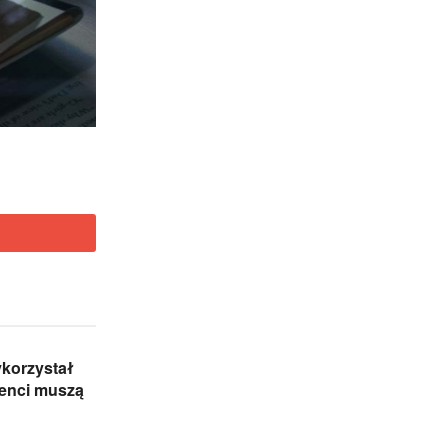
ykorzystał
cjenci muszą