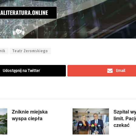
nik
Teatr Żeromskiego
Udostępnij na Twitter
Email
Zniknie miejska
Szpital w
wyspa ciepła
limit. Pa
czekać