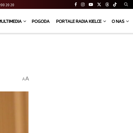
41 200 20 20
MULTIMEDIA
POGODA
PORTALE RADIA KIELCE
O NAS
A
A