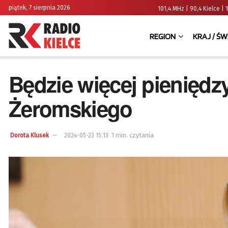
piątek, 7 sierpnia 2026
101,4 MHz | 90,4 Kielce
REGION
KRAJ / ŚW
Będzie więcej pieniędzy
Żeromskiego
1 min. czytania
Dorota Klusek
2024-05-23 15:13