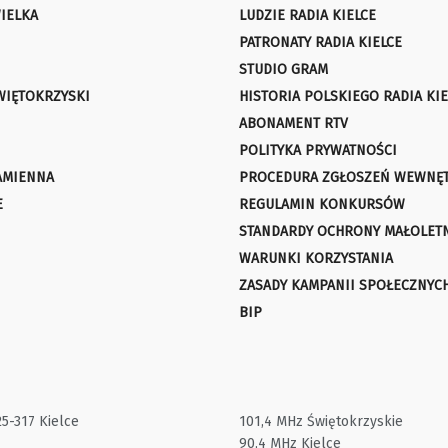
IELKA
LUDZIE RADIA KIELCE
PATRONATY RADIA KIELCE
STUDIO GRAM
WIĘTOKRZYSKI
HISTORIA POLSKIEGO RADIA KIE
ABONAMENT RTV
POLITYKA PRYWATNOŚCI
AMIENNA
PROCEDURA ZGŁOSZEŃ WEWNĘ
E
REGULAMIN KONKURSÓW
STANDARDY OCHRONY MAŁOLET
WARUNKI KORZYSTANIA
ZASADY KAMPANII SPOŁECZNYC
BIP
25-317 Kielce
101,4 MHz Świętokrzyskie
90,4 MHz Kielce