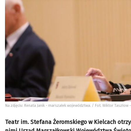
Na zdjęciu: Renata Janik - marszałek województwa. / Fot. Wiktor Taszłow -
Teatr im. Stefana Żeromskiego w Kielcach otrz
nimi Urząd Marszałkowski Województwa Świętok