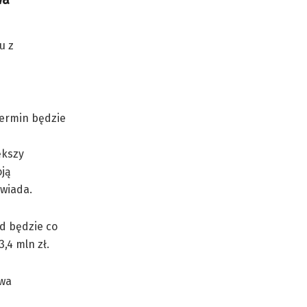
u z
Termin będzie
ększy
oją
wiada.
d będzie co
,4 mln zł.
twa