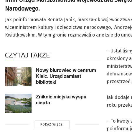
Narodowego.
Jak poinformowała Renata Janik, marszałek województwa św
wiceministrem kultury i dziedzictwa narodowego, Andrz
Kwiatkowskim. W tym gronie rozmawiali o aneksie do umo
– Ustaliliś
CZYTAJ TAKŻE
określony a
ministerst
Nowy biurowiec w centrum
dofinansowa
Kielc. Urząd zamiast
biblioteki
przestrzeń
Zniknie miejska wyspa
Jak dodaje
ciepła
roku przeka
– To kwoty 
POKAŻ WIĘCEJ
poinformuj