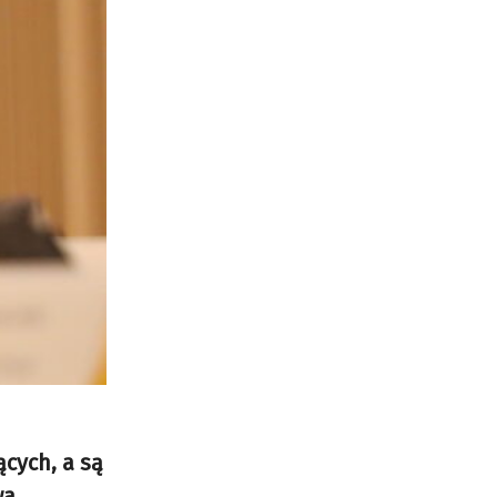
cych, a są
wa