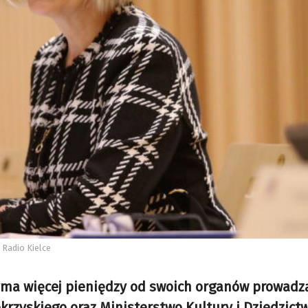
 Radio Kielce
yma więcej pieniędzy od swoich organów prowadzą
rzyskiego oraz Ministerstwo Kultury i Dziedzict