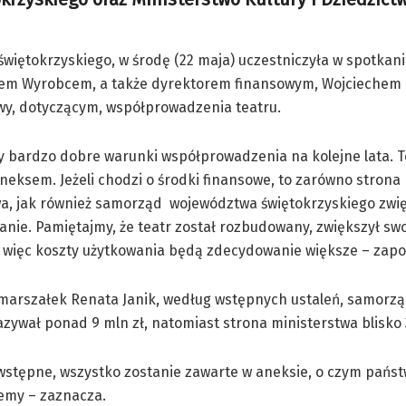
iętokrzyskiego, w środę (22 maja) uczestniczyła w spotkani
ejem Wyrobcem, a także dyrektorem finansowym, Wojciechem
wy, dotyczącym, współprowadzenia teatru.
my bardzo dobre warunki współprowadzenia na kolejne lata. 
neksem. Jeżeli chodzi o środki finansowe, to zarówno strona
wa, jak również samorząd województwa świętokrzyskiego zwi
nie. Pamiętajmy, że teatr został rozbudowany, zwiększył sw
, więc koszty użytkowania będą zdecydowanie większe – zapo
 marszałek Renata Janik, według wstępnych ustaleń, samorzą
zywał ponad 9 mln zł, natomiast strona ministerstwa blisko 3
wstępne, wszystko zostanie zawarte w aneksie, o czym pańs
emy – zaznacza.