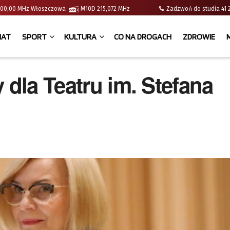
 | 100,00 MHz Włoszczowa
M10D 215,072 MHz
Zadzwoń do studia 
IAT
SPORT
KULTURA
CO NA DROGACH
ZDROWIE
 dla Teatru im. Stefana