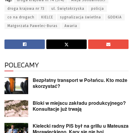
droga krajowa nr 73
ul. Świętokrzyska
policja
co na drogach
KIELCE
sygnalizacja świetlna
GDDKiA
Małgorzata Pawelec-Buras
Awaria
POLECAMY
Bezpłatny transport w Połańcu. Kto może
skorzystać?
Bloki w miejscu zakładu produkcyjnego?
Konsultacje już trwają
Kielecki radny PiS był na grillu u Mateusza
Morawieckiego. Kary się nie boi