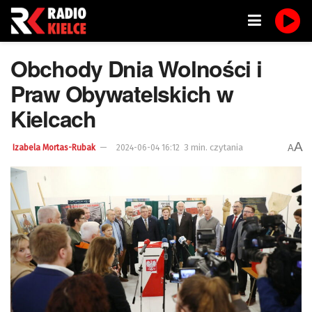
Obchody Dnia Wolności i
Praw Obywatelskich w
Kielcach
A
3 min. czytania
A
Izabela Mortas-Rubak
2024-06-04 16:12