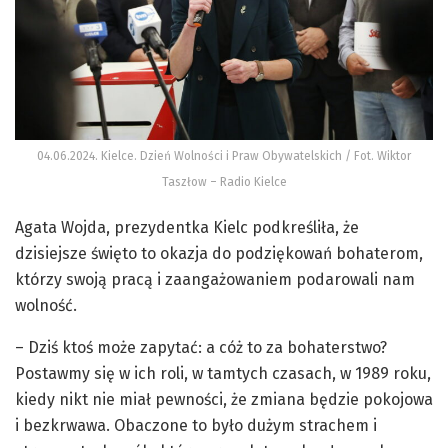
04.06.2024. Kielce. Dzień Wolności i Praw Obywatelskich / Fot. Wiktor
Taszłow – Radio Kielce
Agata Wojda, prezydentka Kielc podkreśliła, że
dzisiejsze święto to okazja do podziękowań bohaterom,
którzy swoją pracą i zaangażowaniem podarowali nam
wolność.
– Dziś ktoś może zapytać: a cóż to za bohaterstwo?
Postawmy się w ich roli, w tamtych czasach, w 1989 roku,
kiedy nikt nie miał pewności, że zmiana będzie pokojowa
i bezkrwawa. Obaczone to było dużym strachem i