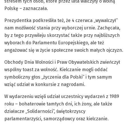
stresem tych osób, które przez lata walczyły o wolną
Polskę – zaznaczała.
Prezydentka podkreśliła też, że 4 czerwca „wywalczył”
nam możliwość stania przy wyborczej urnie. Zachęcała,
by z tego przywileju skorzystać także przy najbliższych
wyborach do Parlamentu Europejskiego, ale też
angażować się w życie społeczne swoich małych ojczyzn.
Obchody Dnia Wolności i Praw Obywatelskich zwieńczył
wspólny toast za wolność. Kielczanie mogli oddać
symboliczny głos „życzenia dla Polski” i tym samym
wziąć udział w konkursie z nagrodami.
W wydarzeniu wzięli udział uczestnicy wydarzeń z 1989
roku – bohaterowie tamtych dni, ich żony, ale także
działacze „Solidarności”, świętokrzyscy
parlamentarzyści, samorządowcy oraz kielczanie.