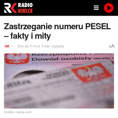
Zastrzeganie numeru PESEL
– fakty i mity
A
2 min. czytania
A
IAR
2024-06-11 15:43
źródło: canva.com