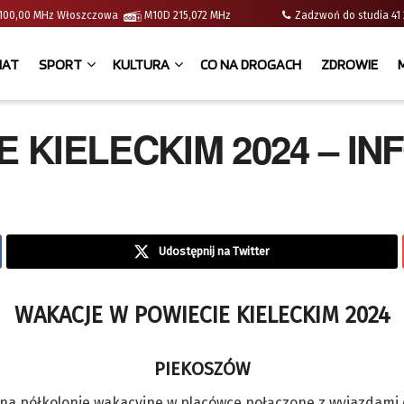
 | 100,00 MHz Włoszczowa
M10D 215,072 MHz
Zadzwoń do studia 
IAT
SPORT
KULTURA
CO NA DROGACH
ZDROWIE
 KIELECKIM 2024 – I
Udostępnij na Twitter
WAKACJE W POWIECIE KIELECKIM 2024
PIEKOSZÓW
 na półkolonie wakacyjne w placówce połączone z wyjazdami 