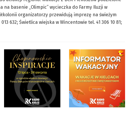
ia na basenie „Olimpic” wycieczka do Farmy Iluzji w
ółkolonii organizatorzy przewidują imprezę na świeżym
3 632; Świetlica wiejska w Wincentowie tel. 41 306 10 81;