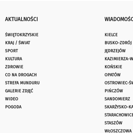
AKTUALNOŚCI
WIADOMOŚC
ŚWIĘTOKRZYSKIE
KIELCE
KRAJ / ŚWIAT
BUSKO-ZDRÓJ
SPORT
JĘDRZEJÓW
KULTURA
KAZIMIERZA-W
ZDROWIE
KOŃSKIE
CO NA DROGACH
OPATÓW
STREFA MUNDURU
OSTROWIEC-Ś
GALERIE ZDJĘĆ
PIŃCZÓW
WIDEO
SANDOMIERZ
POGODA
SKARŻYSKO-K
STARACHOWIC
STASZÓW
WŁOSZCZOWA