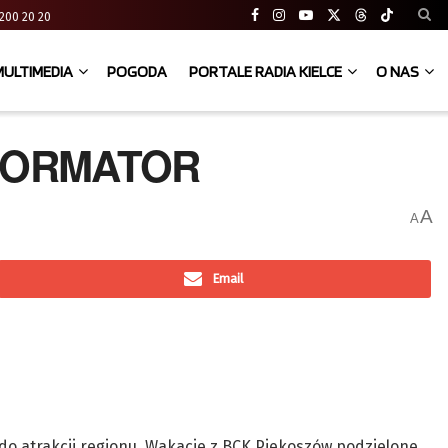
41 200 20 20
MULTIMEDIA
POGODA
PORTALE RADIA KIELCE
O NAS
NFORMATOR
A
A
Email
do atrakcji regionu. Wakacje z BCK Piekoszów podzielone