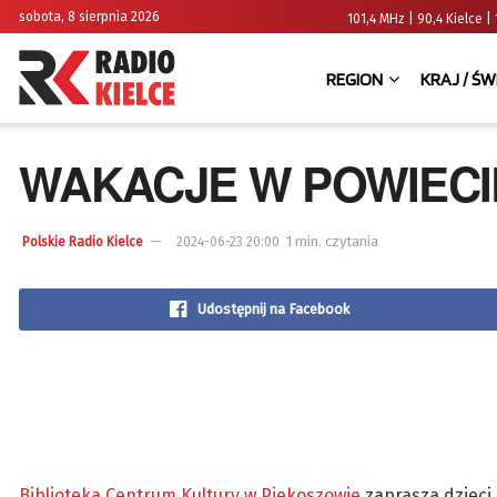
sobota, 8 sierpnia 2026
101,4 MHz | 90,4 Kielce
REGION
KRAJ / ŚW
WAKACJE W POWIECIE
1 min. czytania
Polskie Radio Kielce
2024-06-23 20:00
Udostępnij na Facebook
Biblioteka Centrum Kultury w Piekoszowie
zaprasza dzieci