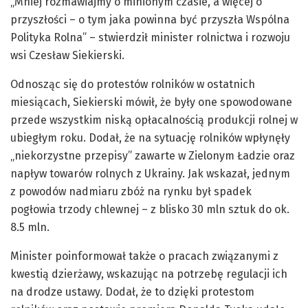
„Mniej rozmawiajmy o minionym czasie, a więcej o
przyszłości – o tym jaka powinna być przyszła Wspólna
Polityka Rolna” – stwierdził minister rolnictwa i rozwoju
wsi Czesław Siekierski.
Odnosząc się do protestów rolników w ostatnich
miesiącach, Siekierski mówił, że były one spowodowane
przede wszystkim niską opłacalnością produkcji rolnej w
ubiegłym roku. Dodał, że na sytuację rolników wpłynęły
„niekorzystne przepisy” zawarte w Zielonym Ładzie oraz
napływ towarów rolnych z Ukrainy. Jak wskazał, jednym
z powodów nadmiaru zbóż na rynku był spadek
pogłowia trzody chlewnej – z blisko 30 mln sztuk do ok.
8.5 mln.
Minister poinformował także o pracach związanymi z
kwestią dzierżawy, wskazując na potrzebę regulacji ich
na drodze ustawy. Dodał, że to dzięki protestom