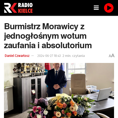
Burmistrz Morawicy z
jednogłośnym wotum
zaufania i absolutorium
A
2 min. czytania
A
Daniel Czwartosz
2024-06-27 18:43