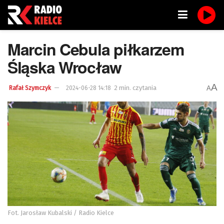
Marcin Cebula piłkarzem
Śląska Wrocław
A
2 min. czytania
A
Rafał Szymczyk
2024-06-28 14:18
Fot. Jarosław Kubalski / Radio Kielce