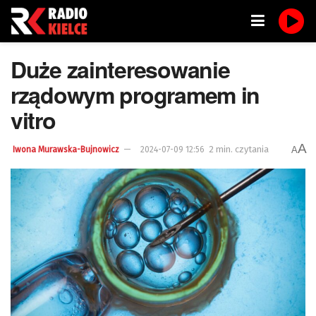
Duże zainteresowanie
rządowym programem in
vitro
A
2 min. czytania
A
Iwona Murawska-Bujnowicz
2024-07-09 12:56