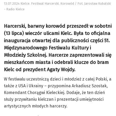
13.07.2024 Kielce. Festiwal Harcerski. Korowód / Fot. Jarosław Kubalski
- Radio Kielce
Harcerski, barwny korowód przeszedł w sobotni
(13 lipca) wieczór ulicami Kielc. Była to oficjalna
inauguracja otwartej dla publiczności części 51.
Międzynarodowego Festiwalu Kultury i
Młodzieży Szkolnej. Harcerze zaprezentowali się
mieszkańcom miasta i odebrali klucze do bram
Kielc od prezydent Agaty Wojdy.
W festiwalu uczestniczą dzieci i młodzież z całej Polski, a
także z USA i Ukrainy – przypomina Arkadiusz Szostak,
Komendant Chorągwi Kieleckiej. Dodaje, że ten dzień
służy przywitaniu kielczan i prezentacji umiejętności
artystycznych młodych harcerzy.