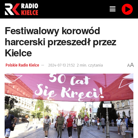
Festiwalowy korowód
harcerski przeszedł przez
Kielce
A
2 min. czytania
A
Polskie Radio Kielce
2024-07-13 21:52