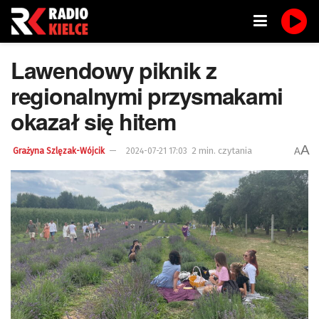
Lawendowy piknik z
regionalnymi przysmakami
okazał się hitem
A
2 min. czytania
A
Grażyna Szlęzak-Wójcik
2024-07-21 17:03