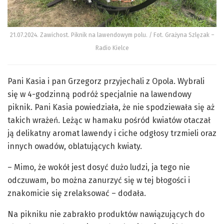
21.07.2024. Zawichost. Piknik na lawendowym polu. / Fot. Grażyna Szlęzak –
Radio Kielce
Pani Kasia i pan Grzegorz przyjechali z Opola. Wybrali
się w 4-godzinną podróż specjalnie na lawendowy
piknik. Pani Kasia powiedziała, że nie spodziewała się aż
takich wrażeń. Leżąc w hamaku pośród kwiatów otaczał
ją delikatny aromat lawendy i ciche odgłosy trzmieli oraz
innych owadów, oblatujących kwiaty.
– Mimo, że wokół jest dosyć dużo ludzi, ja tego nie
odczuwam, bo można zanurzyć się w tej błogości i
znakomicie się zrelaksować – dodała.
Na pikniku nie zabrakło produktów nawiązujących do