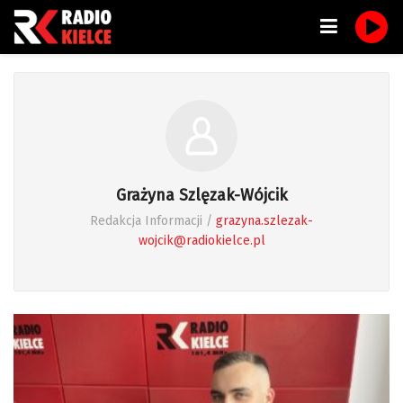
Grażyna Szlęzak-Wójcik
Redakcja Informacji /
grazyna.szlezak-
wojcik@radiokielce.pl