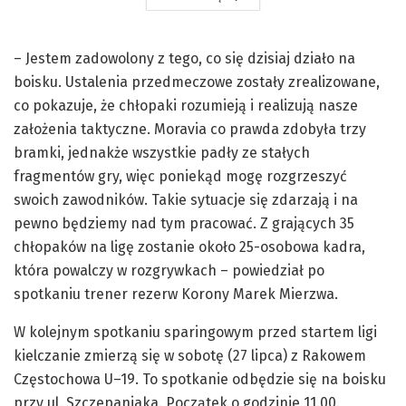
– Jestem zadowolony z tego, co się dzisiaj działo na
boisku. Ustalenia przedmeczowe zostały zrealizowane,
co pokazuje, że chłopaki rozumieją i realizują nasze
założenia taktyczne. Moravia co prawda zdobyła trzy
bramki, jednakże wszystkie padły ze stałych
fragmentów gry, więc poniekąd mogę rozgrzeszyć
swoich zawodników. Takie sytuacje się zdarzają i na
pewno będziemy nad tym pracować. Z grających 35
chłopaków na ligę zostanie około 25-osobowa kadra,
która powalczy w rozgrywkach – powiedział po
spotkaniu trener rezerw Korony Marek Mierzwa.
W kolejnym spotkaniu sparingowym przed startem ligi
kielczanie zmierzą się w sobotę (27 lipca) z Rakowem
Częstochowa U–19. To spotkanie odbędzie się na boisku
przy ul. Szczepaniaka. Początek o godzinie 11.00.