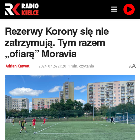
Rezerwy Korony się nie
zatrzymują. Tym razem
„ofiarą” Moravia
A
1 min. czytania
A
Adrian Karwat
2024-07-24 21:20