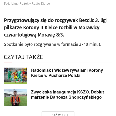
Fot. Jakub Rożek - Radio Kielce
Przygotowujący się do rozgrywek Betclic 3. ligi
piłkarze Korony II Kielce rozbili w Morawicy
czwartoligową Moravię 8:3.
Spotkanie było rozgrywane w formacie 3×40 minut.
CZYTAJ TAKŻE
Radomiak i Widzew rywalami Korony
Kielce w Pucharze Polski
Zwycięska inauguracja KSZO. Debiut
marzenie Bartosza Snopczyńskiego
POKAŻ WIĘCEJ