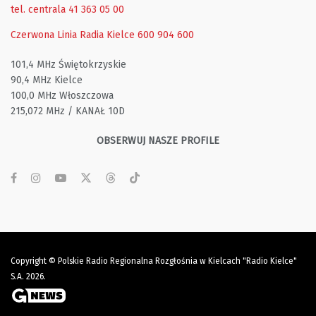
tel. centrala 41 363 05 00
Czerwona Linia Radia Kielce
600 904 600
101,4 MHz Świętokrzyskie
90,4 MHz Kielce
100,0 MHz Włoszczowa
215,072 MHz / KANAŁ 10D
OBSERWUJ NASZE PROFILE
Copyright © Polskie Radio Regionalna Rozgłośnia w Kielcach "Radio Kielce"
S.A. 2026.