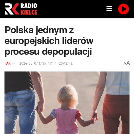
Polska jednym z
europejskich liderów
procesu depopulacji
A
1 min. czytania
A
IAR
2024-08-07 17:35