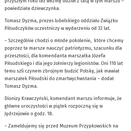
przyszłym roku też wezmę udział z tatą w tym marszu –
powiedziała dziewczynka.
Tomasz Dyzma, prezes lubelskiego oddziału Związku
Piłsudczyków uczestniczy w wydarzeniu od 32 lat.
– Szczególnie chodzi o młode pokolenie, które chcemy
poprzez te marsze nauczyć patriotyzmu, szacunku dla
przeszłości, dla komendanta marszałka Józefa
Piłsudskiego i dla jego żołnierzy legionistów. Oni 110 lat
temu szli czynem zbrojnym budzić Polskę, jak mawiał
marszałek Piłsudski do zmartwychwstania – dodał
Tomasz Dyzma.
Dionizy Krawczyński, komendant marszu informuje, że
główne uroczystości w piątek rozpoczną się w
Jędrzejowie o godz. 18.
– Zameldujemy się przed Muzeum Przypkowskich na