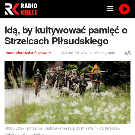
Idą, by kultywować pamięć o
Strzelcach Piłsudskiego
A
2 min. czytania
A
Iwona Murawska-Bujnowicz
2024-08-09 14:32
09.08.2024 Jędrzejów. Kadrówka weszła do miasta / Fot. Jarosław
Kubalski - Radio Kielce