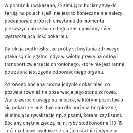
W poradniku wskazano, że zimujące bociany zwykle
żerują na polach i jeśli nie jest to konieczne nie należy
podejmować prób ich chwytania do momentu
pierwszych mrozów; do tego czasu powinny mieć
wystarczającą ilość pokarmu.
Dyrekcja podkreśliła, że próby schwytania zdrowego
ptaka są nielegalne, gdyż w świetle prawa na odłów i
transport zwierzęcia chronionego, które nie jest ranne,
potrzebna jest zgoda odpowiedniego organu.
Zdrowego bociana można jedynie dokarmiać, co
pozwala również na obserwacje jego stanu zdrowia.
Warto zwrócić uwagę na miejsce, w którym pozostawia
się pokarm – musi być ono dla bociana bezpieczne,
eliminujące rywalizację np. z psami, kotami czy lisami.
Bociany chętnie zjedzą m.in. ryby słodkowodne (10-15
cm), drobiowe i wołowe serca (te ostatnie jedynie w