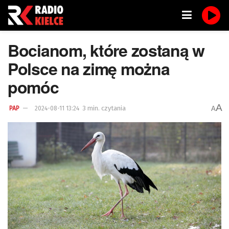
Bocianom, które zostaną w
Polsce na zimę można
pomóc
A
3 min. czytania
A
PAP
2024-08-11 13:24