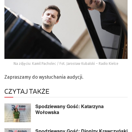
Na zdjęciu: Kamil Pacholec / Fot. Jarosław Kubalski – Radio Kielce
Zapraszamy do wysłuchania audycji.
CZYTAJ TAKŻE
Spodziewany Gość: Katarzyna
Wołowska
Spodziewany Gość: Dionizy Krawczyński