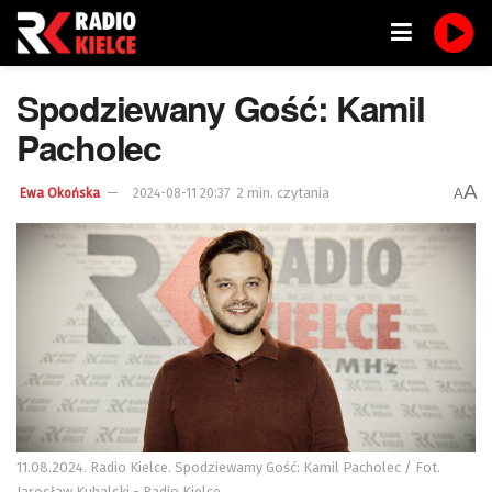
Spodziewany Gość: Kamil
Pacholec
A
2 min. czytania
A
Ewa Okońska
2024-08-11 20:37
11.08.2024. Radio Kielce. Spodziewamy Gość: Kamil Pacholec / Fot.
Jarosław Kubalski - Radio Kielce