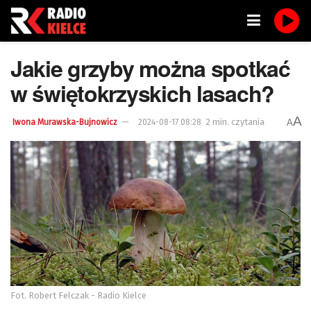
Jakie grzyby można spotkać
w świętokrzyskich lasach?
A
2 min. czytania
A
Iwona Murawska-Bujnowicz
2024-08-17 08:28
Fot. Robert Felczak - Radio Kielce