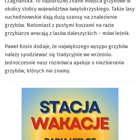
i Zagnańska. To najbardziej znane miejsca grzybowe w
okolicy stolicy województwa świętokrzyskiego. Także lasy
suchedniowskie dają dużą szansę na znalezienie
grzybów. Natomiast z pustymi koszami na razie
grzybiarze wracają z lasów daleszyckich – mówi leśnik.
Paweł Kosin dodaje, że największego wysypu grzybów
należy spodziewać się tradycyjnie we wrześniu.
Jednocześnie nasz rozmówca apeluje o niezbieranie
grzybów, których nie znamy.