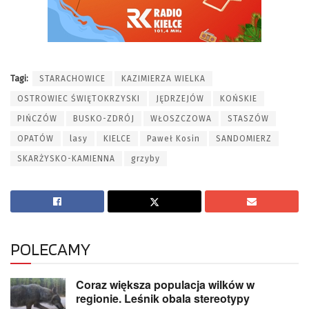
Tagi:
STARACHOWICE
KAZIMIERZA WIELKA
OSTROWIEC ŚWIĘTOKRZYSKI
JĘDRZEJÓW
KOŃSKIE
PIŃCZÓW
BUSKO-ZDRÓJ
WŁOSZCZOWA
STASZÓW
OPATÓW
lasy
KIELCE
Paweł Kosin
SANDOMIERZ
SKARŻYSKO-KAMIENNA
grzyby
POLECAMY
Coraz większa populacja wilków w
regionie. Leśnik obala stereotypy