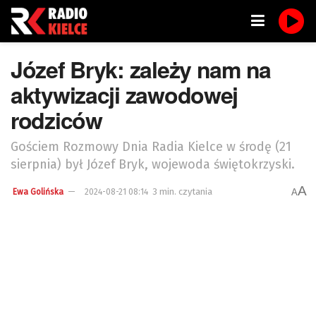
Józef Bryk: zależy nam na
aktywizacji zawodowej
rodziców
Gościem Rozmowy Dnia Radia Kielce w środę (21
sierpnia) był Józef Bryk, wojewoda świętokrzyski.
A
3 min. czytania
A
Ewa Golińska
2024-08-21 08:14