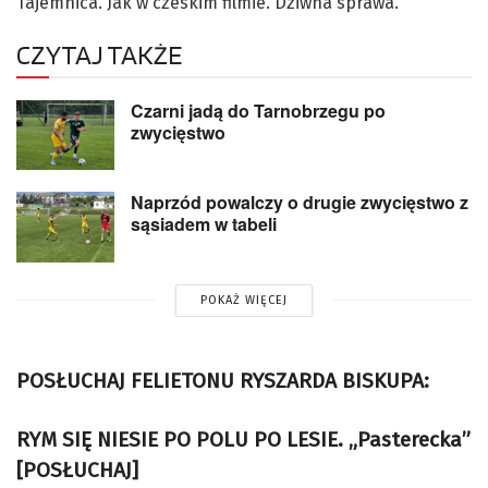
Tajemnica. Jak w czeskim filmie. Dziwna sprawa.
CZYTAJ TAKŻE
Czarni jadą do Tarnobrzegu po
zwycięstwo
Naprzód powalczy o drugie zwycięstwo z
sąsiadem w tabeli
POKAŻ WIĘCEJ
POSŁUCHAJ FELIETONU RYSZARDA BISKUPA:
RYM SIĘ NIESIE PO POLU PO LESIE. „Pasterecka”
[POSŁUCHAJ]