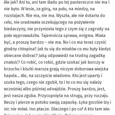
Ale jak? Ani tu, ani tam śladu po tej pastereczce nie ma i
nie było. W lesie, za górą, na polu, na miedzy, na
rozstajach. Nie ma, nie ma. Wyszła, ale nie dotarła do
celu, nie uradowała oczekującego na pożywienie
biedaczyny, nie przyniosła tego z czym się z zagrody na
pole wyprowadziła. Tajemnicza sprawa, enigma. Miała
być, a proszę bardzo – nie ma. No i co ma teraz czynić
głodny chłopina? Jak tu się do miodów co mu były kiedyś
obiecane dobrać? Jaką odpowiedź na trudną zagadkę
znaleźć? Co robić, co robić, gdzie szukać jak burczy w
brzuchu i kiszki marsza grają niczym doborowa wiejska
kapela… Ale, na szczęście wiadomo. Kto jest uparty i
szuka tego, czego nie zgubił, to i to co mu się należy
wcześniej albo później odnajdzie. Proszę bardzo, jest,
jest nasza zguba. Przycupnięta na strugą, przy ruczaju.
Beczy i pierze w potoku swoją zapaskę. Łyka gorzkie łzy i
nic nie mówi. Ino płacze. Dlaczego i po co? A kto tam wie.