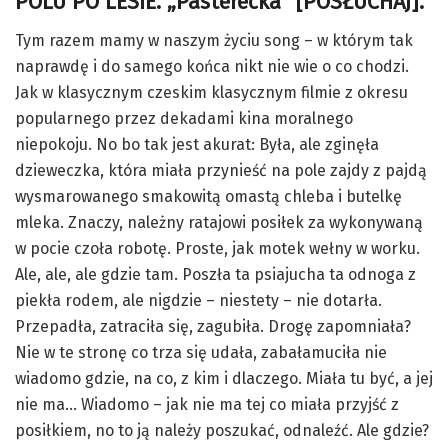
POLU PO LESIE.
„Pasterecka”
[POSŁUCHAJ]
.
Tym razem mamy w naszym życiu song – w którym tak
naprawdę i do samego końca nikt nie wie o co chodzi.
Jak w klasycznym czeskim klasycznym filmie z okresu
popularnego przez dekadami kina moralnego
niepokoju. No bo tak jest akurat: Była, ale zginęła
dzieweczka, która miała przynieść na pole zajdy z pajdą
wysmarowanego smakowitą omastą chleba i butelkę
mleka. Znaczy, należny ratajowi posiłek za wykonywaną
w pocie czoła robotę. Proste, jak motek wełny w worku.
Ale, ale, ale gdzie tam. Poszła ta psiajucha ta odnoga z
piekła rodem, ale nigdzie – niestety – nie dotarła.
Przepadła, zatraciła się, zagubiła. Drogę zapomniała?
Nie w te stronę co trza się udała, zabałamuciła nie
wiadomo gdzie, na co, z kim i dlaczego. Miała tu być, a jej
nie ma… Wiadomo – jak nie ma tej co miała przyjść z
posiłkiem, no to ją należy poszukać, odnaleźć. Ale gdzie?