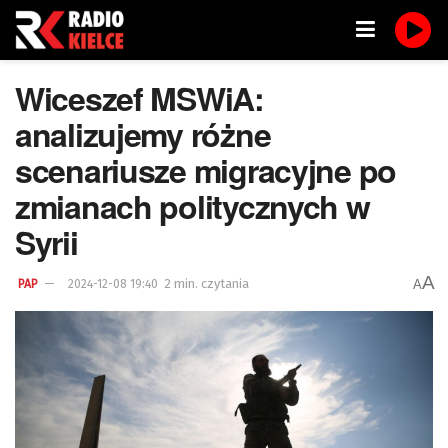
Wiceszef MSWiA:
analizujemy różne
scenariusze migracyjne po
zmianach politycznych w
Syrii
A
2 min. czytania
A
PAP
2024-12-08 19:40