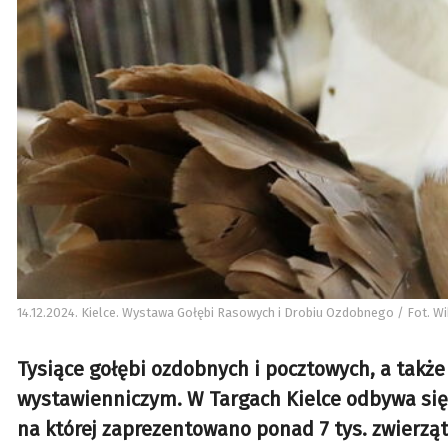
14.12.2024. Kielce. Wystawa Gołębi Rasowych i Drobiu Ozdobnego / Fot. Wi
Tysiące gołębi ozdobnych i pocztowych, a także
wystawienniczym. W Targach Kielce odbywa się
na której zaprezentowano ponad 7 tys. zwierząt