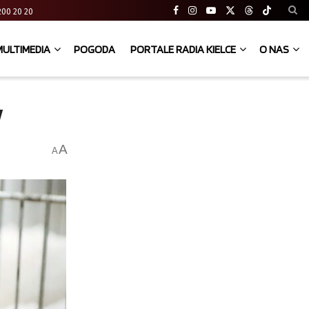
41 200 20 20
MULTIMEDIA
POGODA
PORTALE RADIA KIELCE
O NAS
w
A
A