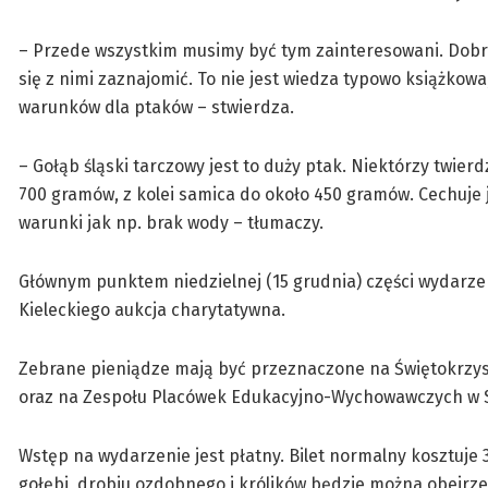
– Przede wszystkim musimy być tym zainteresowani. Dobrze
się z nimi zaznajomić. To nie jest wiedza typowo książkow
warunków dla ptaków – stwierdza.
– Gołąb śląski tarczowy jest to duży ptak. Niektórzy twier
700 gramów, z kolei samica do około 450 gramów. Cechuje 
warunki jak np. brak wody – tłumaczy.
Głównym punktem niedzielnej (15 grudnia) części wydarz
Kieleckiego aukcja charytatywna.
Zebrane pieniądze mają być przeznaczone na Świętokrzys
oraz na Zespołu Placówek Edukacyjno-Wychowawczych w 
Wstęp na wydarzenie jest płatny. Bilet normalny kosztuje 30
gołębi, drobiu ozdobnego i królików będzie można obejrzeć