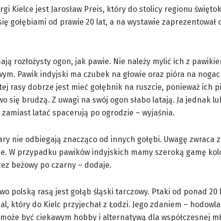
rgi Kielce jest Jarosław Preis, który do stolicy regionu święto
 się gołębiami od prawie 20 lat, a na wystawie zaprezentował
mają rozłożysty ogon, jak pawie. Nie należy mylić ich z pawik
ym. Pawik indyjski ma czubek na głowie oraz pióra na nogac
ej rasy dobrze jest mieć gołębnik na ruszcie, ponieważ ich p
wo się brudzą. Z uwagi na swój ogon słabo latają. Ja jednak l
e zamiast latać spacerują po ogrodzie – wyjaśnia.
ary nie odbiegają znacząco od innych gołębi. Uwagę zwraca z
e. W przypadku pawików indyjskich mamy szeroką gamę kol
zez beżowy po czarny – dodaje.
owo polską rasą jest gołąb śląski tarczowy. Ptaki od ponad 20 
l, który do Kielc przyjechał z Łodzi. Jego zdaniem – hodowl
może być ciekawym hobby i alternatywą dla współczesnej mł