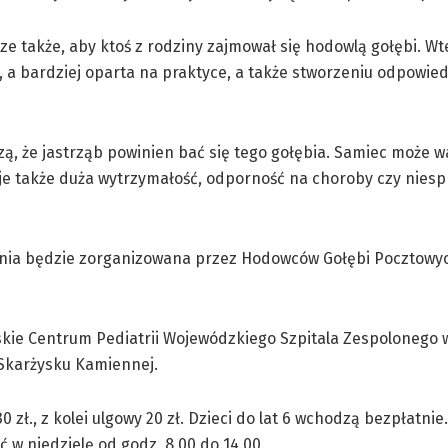
 także, aby ktoś z rodziny zajmował się hodowlą gołębi. Wte
a, a bardziej oparta na praktyce, a także stworzeniu odpowie
dzą, że jastrząb powinien bać się tego gołębia. Samiec może 
je także duża wytrzymałość, odporność na choroby czy niesp
enia będzie zorganizowana przez Hodowców Gołębi Pocztowy
kie Centrum Pediatrii Wojewódzkiego Szpitala Zespolonego 
Skarżysku Kamiennej.
 zł., z kolei ulgowy 20 zł. Dzieci do lat 6 wchodzą bezpłatni
 w niedzielę od godz. 8.00 do 14.00.