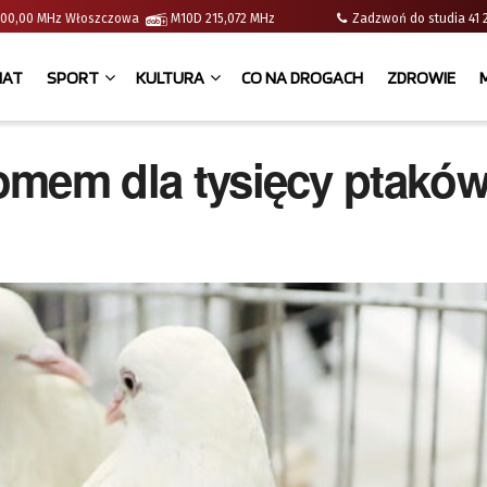
 | 100,00 MHz Włoszczowa
M10D 215,072 MHz
Zadzwoń do studia 
IAT
SPORT
KULTURA
CO NA DROGACH
ZDROWIE
 domem dla tysięcy ptakó