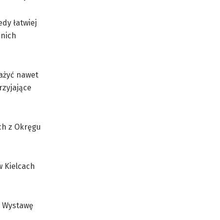
dy łatwiej
dnich
ważyć nawet
rzyjające
ch z Okręgu
w Kielcach
e. Wystawę