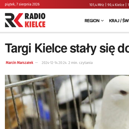
piątek, 7 sierpnia 2026
101,4 MHz | 90,4 Kielce
REGION
KRAJ / ŚW
Targi Kielce stały się
2 min. czytania
Marcin Marszałek
2024-12-14 20:24