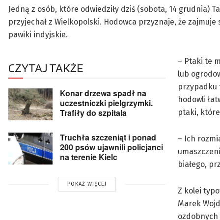
Jedną z osób, które odwiedziły dziś (sobota, 14 grudnia) Ta
przyjechał z Wielkopolski. Hodowca przyznaje, że zajmuje
pawiki indyjskie.
– Ptaki te 
CZYTAJ TAKŻE
lub ogrodow
przypadku t
Konar drzewa spadł na
hodowli łat
uczestniczki pielgrzymki.
Trafiły do szpitala
ptaki, któr
Truchła szczeniąt i ponad
– Ich rozmi
200 psów ujawnili policjanci
umaszczeni
na terenie Kielc
białego, pr
POKAŻ WIĘCEJ
Z kolei typ
Marek Wojda
ozdobnych 