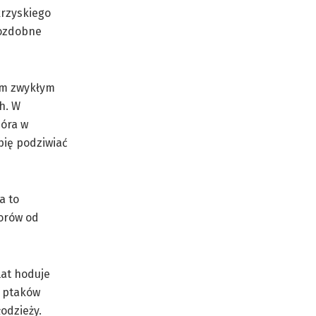
krzyskiego
 ozdobne
iem zwykłym
h. W
ióra w
ubię podziwiać
a to
orów od
lat hoduje
a ptaków
odzieży.