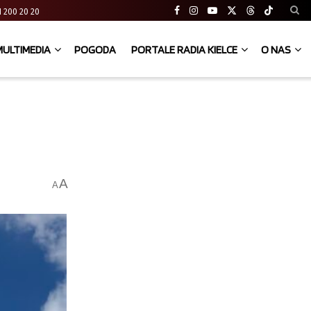
 41 200 20 20
MULTIMEDIA
POGODA
PORTALE RADIA KIELCE
O NAS
A
A