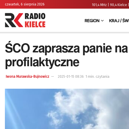
czwartek, 6 sierpnia 2026
101,4 MHz | 90,4 Kielc
REGION
KRAJ / ŚW
ŚCO zaprasza panie na
profilaktyczne
1 min. czytania
Iwona Murawska-Bujnowicz
2025-01-15 08:36