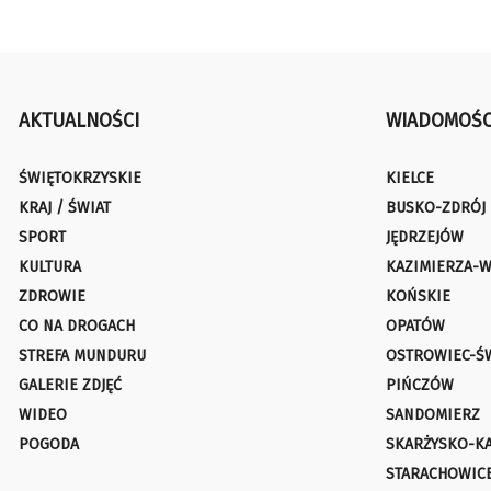
AKTUALNOŚCI
WIADOMOŚC
ŚWIĘTOKRZYSKIE
KIELCE
KRAJ / ŚWIAT
BUSKO-ZDRÓJ
SPORT
JĘDRZEJÓW
KULTURA
KAZIMIERZA-W
ZDROWIE
KOŃSKIE
CO NA DROGACH
OPATÓW
STREFA MUNDURU
OSTROWIEC-Ś
GALERIE ZDJĘĆ
PIŃCZÓW
WIDEO
SANDOMIERZ
POGODA
SKARŻYSKO-K
STARACHOWIC