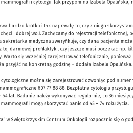
mammografii i cytologii. Jak przypomina Izabela Opalińska, 
rwa bardzo krótko i tak naprawdę to, czy z niego skorzystamy
chęci i dobrej woli. Zachęcamy do rejestracji telefonicznej, 
a sekretarka medyczna zweryfikuje, czy dana pacjenta może 
z tej darmowej profilaktyki, czy jeszcze musi poczekać np. kil
y. Warto się wcześniej zarejestrować telefonicznie, ponieważ
a przyjść na konkretną godzinę – dodała Izabela Opalińska.
 cytologiczne można się zarejestrować dzwoniąc pod numer 
 mammograficzne 607 77 88 88. Bezpłatna cytologia przysług
– 64 lat. Badanie należy wykonywać regularnie, co 36 miesięc
mammografii mogą skorzystać panie od 45 – 74 roku życia.
ta” w Świętokrzyskim Centrum Onkologii rozpocznie się o godz