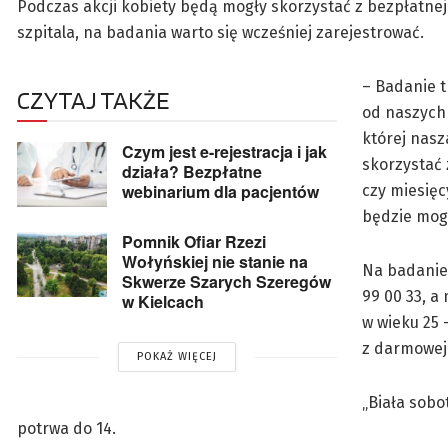
Podczas akcji kobiety będą mogły skorzystać z bezpłatnej 
szpitala, na badania warto się wcześniej zarejestrować.
– Badanie t
CZYTAJ TAKŻE
od naszych 
której nasz
Czym jest e-rejestracja i jak
skorzystać 
działa? Bezpłatne
webinarium dla pacjentów
czy miesięc
będzie mogł
Pomnik Ofiar Rzezi
Wołyńskiej nie stanie na
Na badanie
Skwerze Szarych Szeregów
99 00 33, a
w Kielcach
w wieku 25 
z darmowej 
POKAŻ WIĘCEJ
„Biała sobo
potrwa do 14.