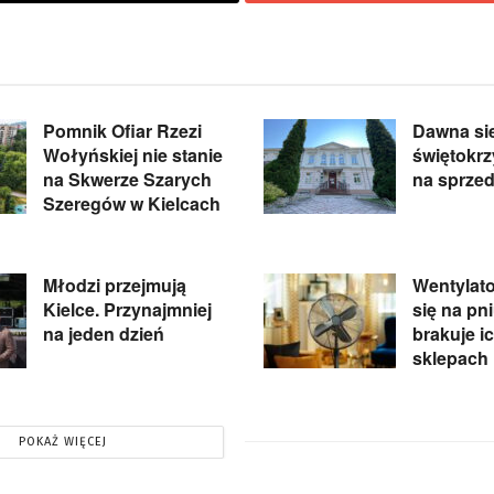
Pomnik Ofiar Rzezi
Dawna si
Wołyńskiej nie stanie
świętokr
na Skwerze Szarych
na sprze
Szeregów w Kielcach
Młodzi przejmują
Wentylato
Kielce. Przynajmniej
się na pn
na jeden dzień
brakuje i
sklepach
POKAŻ WIĘCEJ