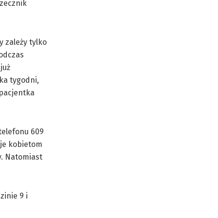
rzecznik
 zależy tylko
podczas
już
ka tygodni,
 pacjentka
telefonu 609
uje kobietom
y. Natomiast
inie 9 i