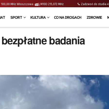
e | 100,00 MHz Włoszczowa
M10D 215,072 MHz
Zadzwoń do studia
IAT
SPORT
KULTURA
CO NA DROGACH
ZDROWIE
 bezpłatne badania