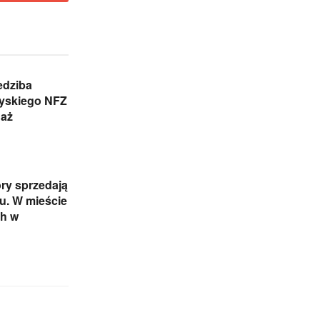
edziba
zyskiego NFZ
daż
ry sprzedają
iu. W mieście
ch w