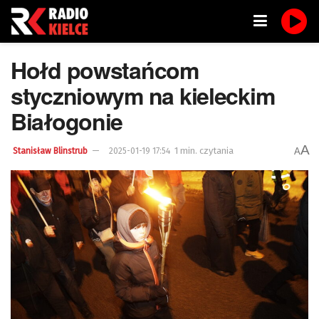
Hołd powstańcom
styczniowym na kieleckim
Białogonie
A
1 min. czytania
A
Stanisław Blinstrub
2025-01-19 17:54