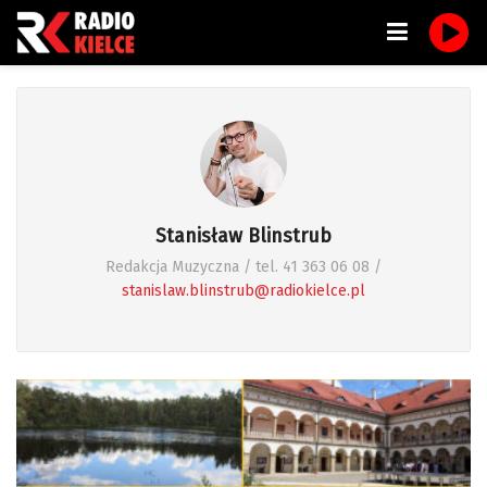
Stanisław Blinstrub
Redakcja Muzyczna / tel. 41 363 06 08 /
stanislaw.blinstrub@radiokielce.pl