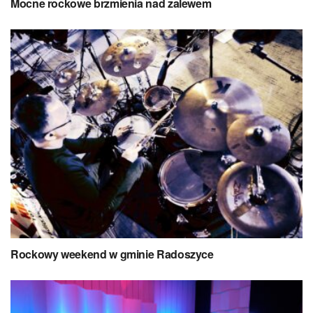
Mocne rockowe brzmienia nad zalewem
Rockowy weekend w gminie Radoszyce