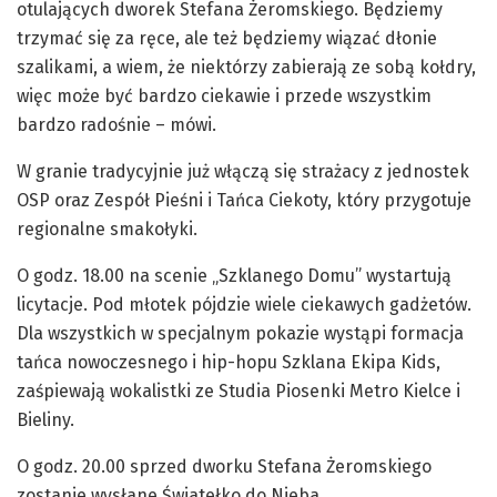
otulających dworek Stefana Żeromskiego. Będziemy
trzymać się za ręce, ale też będziemy wiązać dłonie
szalikami, a wiem, że niektórzy zabierają ze sobą kołdry,
więc może być bardzo ciekawie i przede wszystkim
bardzo radośnie – mówi.
W granie tradycyjnie już włączą się strażacy z jednostek
OSP oraz Zespół Pieśni i Tańca Ciekoty, który przygotuje
regionalne smakołyki.
O godz. 18.00 na scenie „Szklanego Domu” wystartują
licytacje. Pod młotek pójdzie wiele ciekawych gadżetów.
Dla wszystkich w specjalnym pokazie wystąpi formacja
tańca nowoczesnego i hip-hopu Szklana Ekipa Kids,
zaśpiewają wokalistki ze Studia Piosenki Metro Kielce i
Bieliny.
O godz. 20.00 sprzed dworku Stefana Żeromskiego
zostanie wysłane Światełko do Nieba.