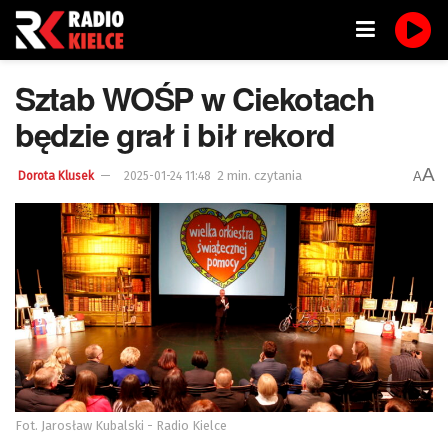
Sztab WOŚP w Ciekotach
będzie grał i bił rekord
A
2 min. czytania
A
Dorota Klusek
2025-01-24 11:48
Fot. Jarosław Kubalski - Radio Kielce