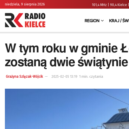
niedziela, 9 sierpnia 2026
101,4 MHz | 90,4 Kielc
REGION
KRAJ / ŚW
W tym roku w gminie 
zostaną dwie świątynie
1 min. czytania
Grażyna Szlęzak-Wójcik
2025-02-05 13:19