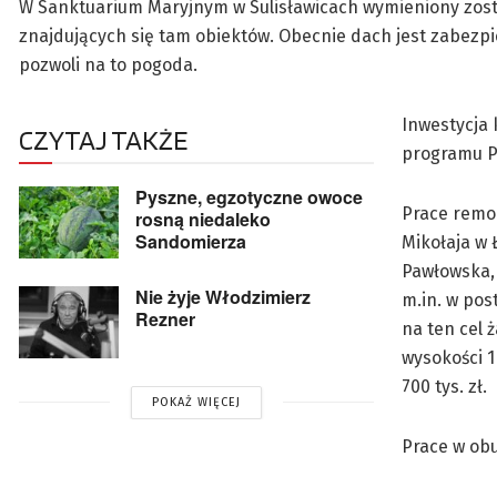
W Sanktuarium Maryjnym w Sulisławicach wymieniony zostan
znajdujących się tam obiektów. Obecnie dach jest zabezpi
pozwoli na to pogoda.
Inwestycja 
CZYTAJ TAKŻE
programu Po
Pyszne, egzotyczne owoce
Prace remon
rosną niedaleko
Sandomierza
Mikołaja w 
Pawłowska, 
Nie żyje Włodzimierz
m.in. w po
Rezner
na ten cel 
wysokości 1
700 tys. zł.
POKAŻ WIĘCEJ
Prace w ob