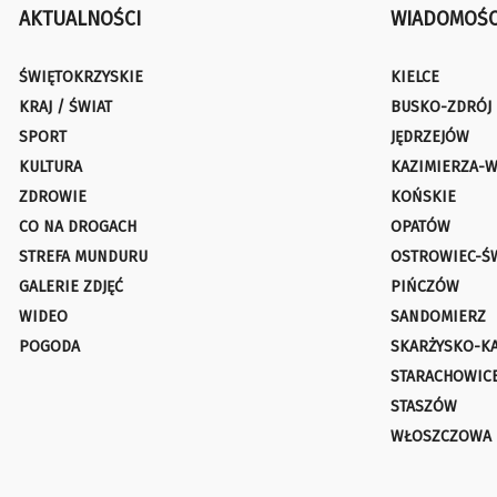
AKTUALNOŚCI
WIADOMOŚC
ŚWIĘTOKRZYSKIE
KIELCE
KRAJ / ŚWIAT
BUSKO-ZDRÓJ
SPORT
JĘDRZEJÓW
KULTURA
KAZIMIERZA-W
ZDROWIE
KOŃSKIE
CO NA DROGACH
OPATÓW
STREFA MUNDURU
OSTROWIEC-Ś
GALERIE ZDJĘĆ
PIŃCZÓW
WIDEO
SANDOMIERZ
POGODA
SKARŻYSKO-K
STARACHOWIC
STASZÓW
WŁOSZCZOWA