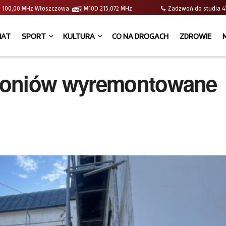
e | 100,00 MHz Włoszczowa
M10D 215,072 MHz
Zadzwoń do studia
IAT
SPORT
KULTURA
CO NA DROGACH
ZDROWIE
Łoniów wyremontowane