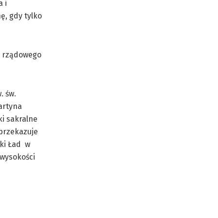
 i
ę, gdy tylko
 z rządowego
. św.
Martyna
ki sakralne
przekazuje
ski Ład w
 wysokości