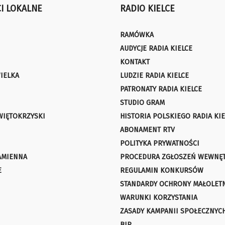
I LOKALNE
RADIO KIELCE
RAMÓWKA
AUDYCJE RADIA KIELCE
KONTAKT
IELKA
LUDZIE RADIA KIELCE
PATRONATY RADIA KIELCE
STUDIO GRAM
WIĘTOKRZYSKI
HISTORIA POLSKIEGO RADIA KIE
ABONAMENT RTV
POLITYKA PRYWATNOŚCI
AMIENNA
PROCEDURA ZGŁOSZEŃ WEWNĘ
E
REGULAMIN KONKURSÓW
STANDARDY OCHRONY MAŁOLET
WARUNKI KORZYSTANIA
ZASADY KAMPANII SPOŁECZNYC
BIP