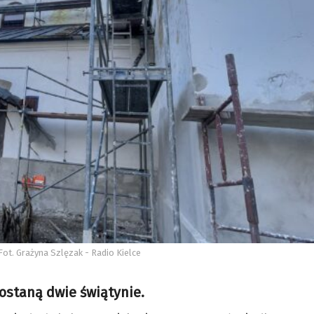
Fot. Grażyna Szlęzak - Radio Kielce
staną dwie świątynie.