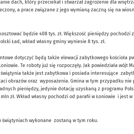
ie dach, który przeciekał i stwarzał zagrożenie dla wnętrza
eczony, a prace związane z jego wymianą zaczną się na wiosn
kosztować będzie 408 tys. zł. Większość pieniędzy pochodzi
lski Ład, wkład własny gminy wyniesie 8 tys. zł.
towe dotyczyć będą także elewacji zabytkowego kościoła pw
Łoniowie. Te roboty już się rozpoczęły. Jak powiedziała wójt 
świątynia także jest zabytkowa i posiada interesujące zabyt
staci obrazów oraz wyposażenia. Gmina w tym przypadku nie 
żadnych pieniędzy, jedynie dotację uzyskaną z programu Pol
 mln zł. Wkład własny pochodzi od parafii w Łoniowie i jest w
u świątyniach wykonane zostaną w tym roku.