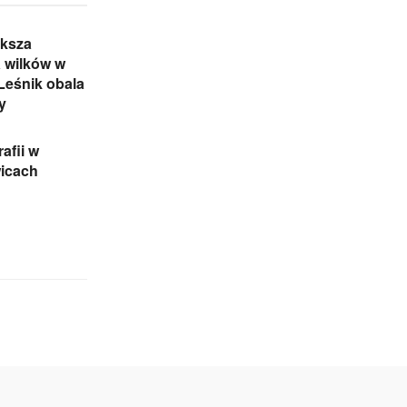
ększa
 wilków w
 Leśnik obala
y
rafii w
wicach