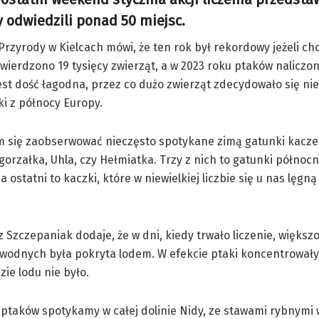
 odwiedzili ponad 50 miejsc.
zyrody w Kielcach mówi, że ten rok był rekordowy jeżeli cho
rdzono 19 tysięcy zwierząt, a w 2023 roku ptaków naliczono
st dość łagodna, przez co dużo zwierząt zdecydowało się ni
ki z północy Europy.
m się zaobserwować nieczęsto spotykane zimą gatunki kacze
orzałka, Uhla, czy Hełmiatka. Trzy z nich to gatunki północn
a ostatni to kaczki, które w niewielkiej liczbie się u nas lęgn
 Szczepaniak dodaje, że w dni, kiedy trwało liczenie, większ
wodnych była pokryta lodem. W efekcie ptaki koncentrowały
zie lodu nie było.
 ptaków spotykamy w całej dolinie Nidy, ze stawami rybnymi