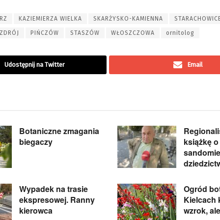
RZ
KAZIEMIERZA WIELKA
SKARŻYSKO-KAMIENNA
STARACHOWIC
ZDRÓJ
PIŃCZÓW
STASZÓW
WŁOSZCZOWA
ornitolog
Udostępnij na Twitter
Email
Botaniczne zmagania
Regionali
biegaczy
książkę o
sandomie
dziedzict
Wypadek na trasie
Ogród bo
ekspresowej. Ranny
Kielcach k
kierowca
wzrok, al