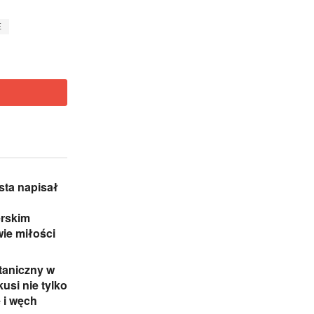
E
sta napisał
rskim
wie miłości
taniczny w
usi nie tylko
e i węch