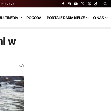
 41 200 20 20
MULTIMEDIA
POGODA
PORTALE RADIA KIELCE
O NAS
mi w
A
A