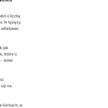
dzi o liczbę
 14 tysięcy.
e odlatywać
k jak
e, które u
ą – mówi
ość
 się na
 w Górkach, w