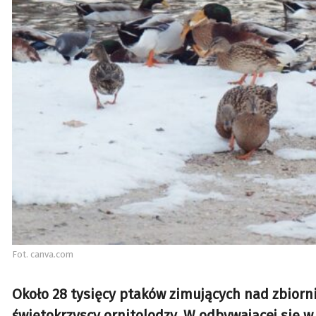
Fot. canva.com
Około 28 tysięcy ptaków zimujących nad zbior
świętokrzyscy ornitolodzy. W odbywającej się w 