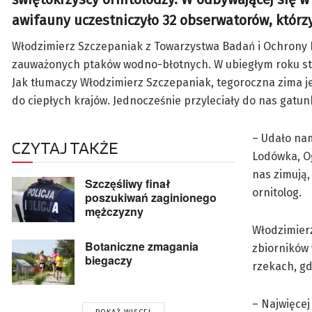
awifauny uczestniczyło 32 obserwatorów, którzy
Włodzimierz Szczepaniak z Towarzystwa Badań i Ochrony Pr
zauważonych ptaków wodno-błotnych. W ubiegłym roku stwie
Jak tłumaczy Włodzimierz Szczepaniak, tegoroczna zima je
do ciepłych krajów. Jednocześnie przyleciały do nas gatun
– Udało na
CZYTAJ TAKŻE
Lodówka, Og
nas zimują, 
Szczęśliwy finał
ornitolog.
poszukiwań zaginionego
mężczyzny
Włodzimierz
Botaniczne zmagania
zbiorników 
biegaczy
rzekach, gd
– Najwięcej