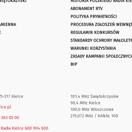
WIĘTOKRZYSKI
HISTORIA POLSKIEGO RADIA KIE
ABONAMENT RTV
POLITYKA PRYWATNOŚCI
AMIENNA
PROCEDURA ZGŁOSZEŃ WEWNĘ
E
REGULAMIN KONKURSÓW
STANDARDY OCHRONY MAŁOLET
WARUNKI KORZYSTANIA
ZASADY KAMPANII SPOŁECZNYC
BIP
25-317 Kielce
101,4 MHz Świętokrzyskie
90,4 MHz Kielce
lce.pl
100,0 MHz Włoszczowa
215,072 MHz / KANAŁ 10D
1 363 05 00
 Radia Kielce
600 904 600