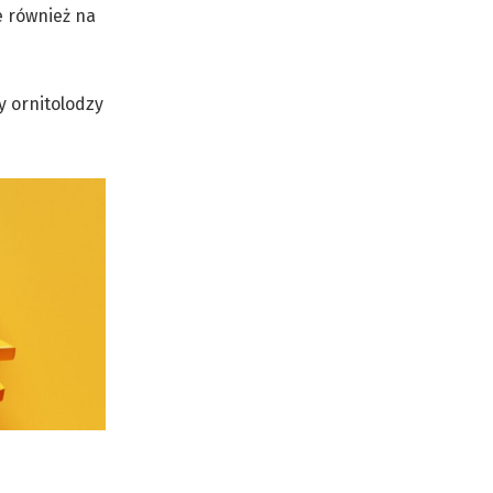
le również na
y ornitolodzy