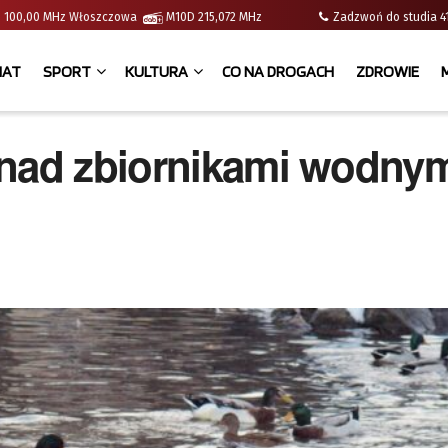
e | 100,00 MHz Włoszczowa
M10D 215,072 MHz
Zadzwoń do studia
IAT
SPORT
KULTURA
CO NA DROGACH
ZDROWIE
 nad zbiornikami wodny