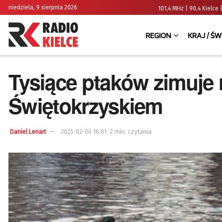
niedziela, 9 sierpnia 2026
101,4 MHz | 90,4 Kielc
REGION
KRAJ / ŚW
Tysiące ptaków zimuje
Świętokrzyskiem
2 min. czytania
Daniel Lenart
2025-02-06 16:01