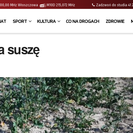
 | 100,00 MHz Włoszczowa
M10D 215,072 MHz
Zadzwoń do studia 
IAT
SPORT
KULTURA
CO NA DROGACH
ZDROWIE
na suszę