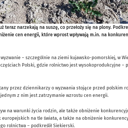
uż teraz narzekają na suszę, co przełoży się na plony. Podkreś
iżenie cen energii, które wprost wpływają m.in. na konkure
e wyzwanie – szczególnie na ziemi kujawsko-pomorskiej, w Wi
h częściach Polski, gdzie rolnictwo jest wysokoprodukcyjne – 
tany przez dziennikarzy o wyzwania stojące przed polskim r
 jednym z nim jest zatrzymanie wzrostu cen energii.
yw na warunki życia rodzin, ale także obniżenie konkurencyj
europejskich na tle świata, a także na obniżenie konkurency
go rolnictwa – podkreślił Siekierski.