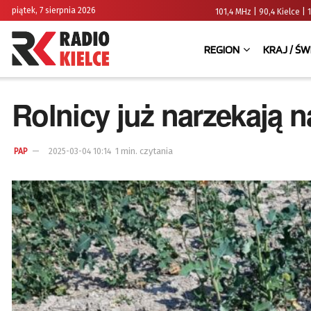
piątek, 7 sierpnia 2026
101,4 MHz | 90,4 Kielce
REGION
KRAJ / ŚW
Rolnicy już narzekają 
1 min. czytania
PAP
2025-03-04 10:14