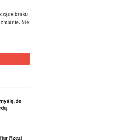
yczące braku
 zmianie. Nie
 myślę, że
ędą
iar Rzezi