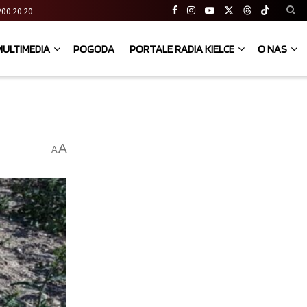
41 200 20 20
MULTIMEDIA
POGODA
PORTALE RADIA KIELCE
O NAS
A
A