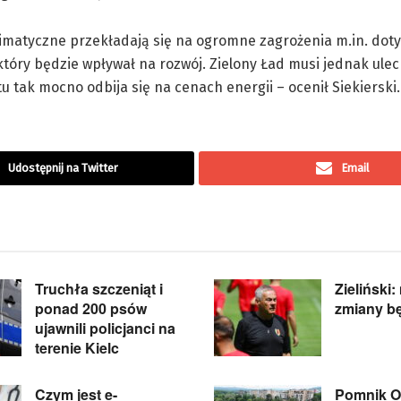
imatyczne przekładają się na ogromne zagrożenia m.in. dot
tóry będzie wpływał na rozwój. Zielony Ład musi jednak ulec
 tak mocno odbija się na cenach energii – ocenił Siekierski.
Udostępnij na Twitter
Email
Truchła szczeniąt i
Zieliński:
ponad 200 psów
zmiany b
ujawnili policjanci na
terenie Kielc
Czym jest e-
Pomnik Of