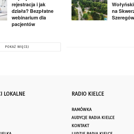
rejestracja i jak
Wołyńskie
działa? Bezpłatne
na Skwer
webinarium dla
Szeregów
pacjentów
POKAŻ WIĘCEJ
I LOKALNE
RADIO KIELCE
RAMÓWKA
AUDYCJE RADIA KIELCE
KONTAKT
IELKA
LUDZIE RADIA KIELCE