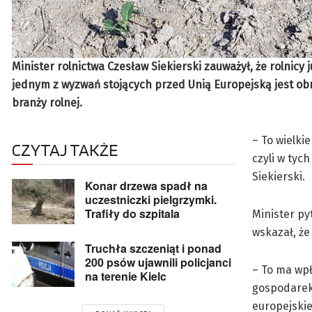
Minister rolnictwa Czesław Siekierski zauważył, że rolnicy j
jednym z wyzwań stojących przed Unią Europejską jest obn
branży rolnej.
– To wielki
CZYTAJ TAKŻE
czyli w tyc
Siekierski.
Konar drzewa spadł na
uczestniczki pielgrzymki.
Trafiły do szpitala
Minister py
wskazał, że
Truchła szczeniąt i ponad
200 psów ujawnili policjanci
– To ma wpł
na terenie Kielc
gospodarek 
europejskie