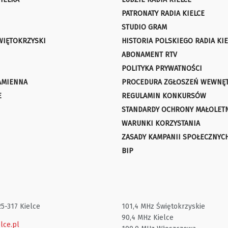
PATRONATY RADIA KIELCE
STUDIO GRAM
WIĘTOKRZYSKI
HISTORIA POLSKIEGO RADIA KIE
ABONAMENT RTV
POLITYKA PRYWATNOŚCI
AMIENNA
PROCEDURA ZGŁOSZEŃ WEWNĘ
E
REGULAMIN KONKURSÓW
STANDARDY OCHRONY MAŁOLET
WARUNKI KORZYSTANIA
ZASADY KAMPANII SPOŁECZNYC
BIP
25-317 Kielce
101,4 MHz Świętokrzyskie
90,4 MHz Kielce
lce.pl