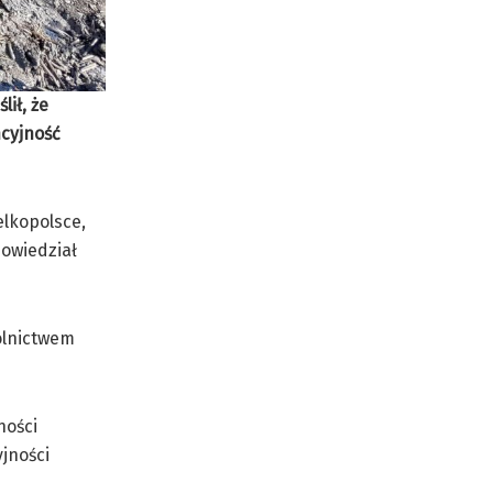
lił, że
ncyjność
elkopolsce,
powiedział
olnictwem
ności
jności