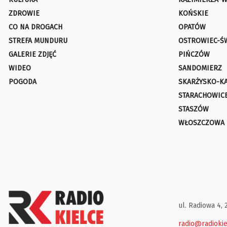
ZDROWIE
KOŃSKIE
CO NA DROGACH
OPATÓW
STREFA MUNDURU
OSTROWIEC-Ś
GALERIE ZDJĘĆ
PIŃCZÓW
WIDEO
SANDOMIERZ
POGODA
SKARŻYSKO-K
STARACHOWIC
STASZÓW
WŁOSZCZOWA
ul. Radiowa 4, 
radio@radiokie