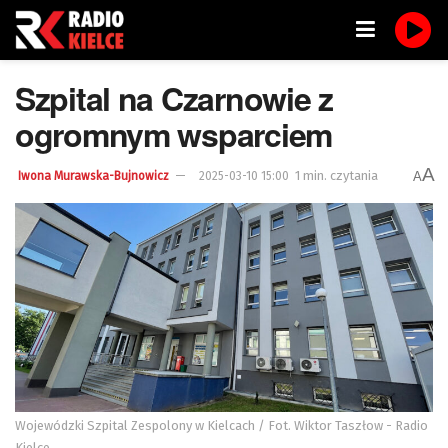
Szpital na Czarnowie z
ogromnym wsparciem
A
1 min. czytania
A
Iwona Murawska-Bujnowicz
2025-03-10 15:00
Wojewódzki Szpital Zespolony w Kielcach / Fot. Wiktor Taszłow - Radio
Kielce