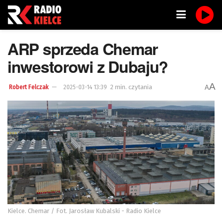
ARP sprzeda Chemar
inwestorowi z Dubaju?
A
2 min. czytania
A
Robert Felczak
2025-03-14 13:39
Kielce. Chemar / Fot. Jarosław Kubalski - Radio Kielce