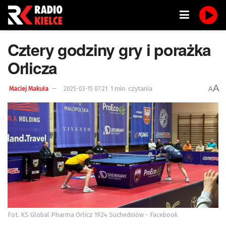
Cztery godziny gry i porażka
Orlicza
A
1 min. czytania
A
Maciej Makuła
2025-03-15 07:21
Fot. KS Global Pharma Orlicz 1924 Suchedniów - Facebook