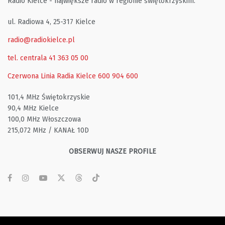
Radio Kielce - największe radio w regionie świętokrzyskim.
ul. Radiowa 4, 25-317 Kielce
radio@radiokielce.pl
tel. centrala 41 363 05 00
Czerwona Linia Radia Kielce
600 904 600
101,4 MHz Świętokrzyskie
90,4 MHz Kielce
100,0 MHz Włoszczowa
215,072 MHz / KANAŁ 10D
OBSERWUJ NASZE PROFILE