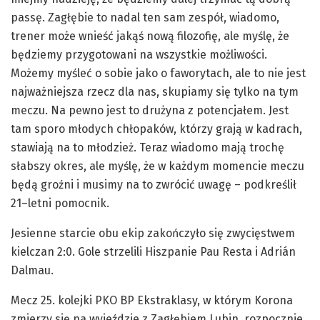
passę. Zagłębie to nadal ten sam zespół, wiadomo,
trener może wnieść jakąś nową filozofię, ale myślę, że
będziemy przygotowani na wszystkie możliwości.
Możemy myśleć o sobie jako o faworytach, ale to nie jest
najważniejsza rzecz dla nas, skupiamy się tylko na tym
meczu. Na pewno jest to drużyna z potencjałem. Jest
tam sporo młodych chłopaków, którzy grają w kadrach,
stawiają na to młodzież. Teraz wiadomo mają trochę
słabszy okres, ale myślę, że w każdym momencie meczu
będą groźni i musimy na to zwrócić uwagę – podkreślił
21–letni pomocnik.
Jesienne starcie obu ekip zakończyło się zwycięstwem
kielczan 2:0. Gole strzelili Hiszpanie Pau Resta i Adrián
Dalmau.
Mecz 25. kolejki PKO BP Ekstraklasy, w którym Korona
zmierzy się na wyjeździe z Zagłębiem Lubin, rozpocznie