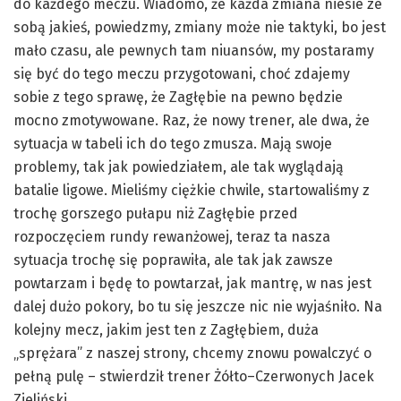
do każdego meczu. Wiadomo, że każda zmiana niesie ze
sobą jakieś, powiedzmy, zmiany może nie taktyki, bo jest
mało czasu, ale pewnych tam niuansów, my postaramy
się być do tego meczu przygotowani, choć zdajemy
sobie z tego sprawę, że Zagłębie na pewno będzie
mocno zmotywowane. Raz, że nowy trener, ale dwa, że
sytuacja w tabeli ich do tego zmusza. Mają swoje
problemy, tak jak powiedziałem, ale tak wyglądają
batalie ligowe. Mieliśmy ciężkie chwile, startowaliśmy z
trochę gorszego pułapu niż Zagłębie przed
rozpoczęciem rundy rewanżowej, teraz ta nasza
sytuacja trochę się poprawiła, ale tak jak zawsze
powtarzam i będę to powtarzał, jak mantrę, w nas jest
dalej dużo pokory, bo tu się jeszcze nic nie wyjaśniło. Na
kolejny mecz, jakim jest ten z Zagłębiem, duża
„sprężara” z naszej strony, chcemy znowu powalczyć o
pełną pulę – stwierdził trener Żółto–Czerwonych Jacek
Zieliński.