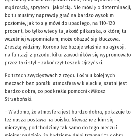
mądrością, sprytem i jakością. Nie mówię o determinacji,
bo tu musimy naprawdę grać na bardzo wysokim
poziomie, jak to się mówi do upadłego, na 110-120
procent, bo tylko wtedy ta jakość piłkarska, o której tu
wcześniej wspomniałem, może okazać się kluczowa.
Zresztą widzimy, Korona też bazuje właśnie na agresji,
na fantazji z przodu, kilku zawodników się wypromowało
przez taki styl – zakończył Leszek Ojrzyński.
Po trzech zwycięstwach z rzędu i ośmiu kolejnych
meczach bez porażki atmosfera w kieleckiej szatni jest
bardzo dobra, co podkreśla pomocnik Miłosz
Strzeboński.
– Wiadomo, że atmosfera jest bardzo dobra, pokazuje to
też nasza postawa na boisku. Nieważne z kim się
mierzymy, podchodzimy tak samo do tego meczu i
miejmy nadzieję, że będziemy dalej trzymać tą dobrą