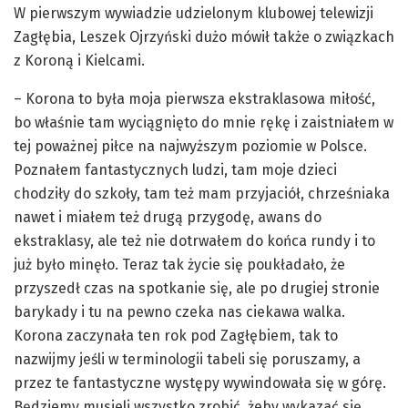
W pierwszym wywiadzie udzielonym klubowej telewizji
Zagłębia, Leszek Ojrzyński dużo mówił także o związkach
z Koroną i Kielcami.
– Korona to była moja pierwsza ekstraklasowa miłość,
bo właśnie tam wyciągnięto do mnie rękę i zaistniałem w
tej poważnej piłce na najwyższym poziomie w Polsce.
Poznałem fantastycznych ludzi, tam moje dzieci
chodziły do szkoły, tam też mam przyjaciół, chrześniaka
nawet i miałem też drugą przygodę, awans do
ekstraklasy, ale też nie dotrwałem do końca rundy i to
już było minęło. Teraz tak życie się poukładało, że
przyszedł czas na spotkanie się, ale po drugiej stronie
barykady i tu na pewno czeka nas ciekawa walka.
Korona zaczynała ten rok pod Zagłębiem, tak to
nazwijmy jeśli w terminologii tabeli się poruszamy, a
przez te fantastyczne występy wywindowała się w górę.
Będziemy musieli wszystko zrobić, żeby wykazać się