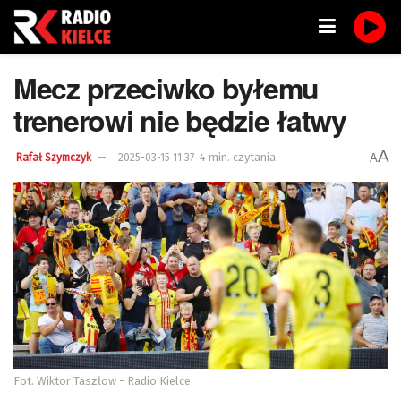
Mecz przeciwko byłemu
trenerowi nie będzie łatwy
A
4 min. czytania
A
Rafał Szymczyk
2025-03-15 11:37
Fot. Wiktor Taszłow - Radio Kielce