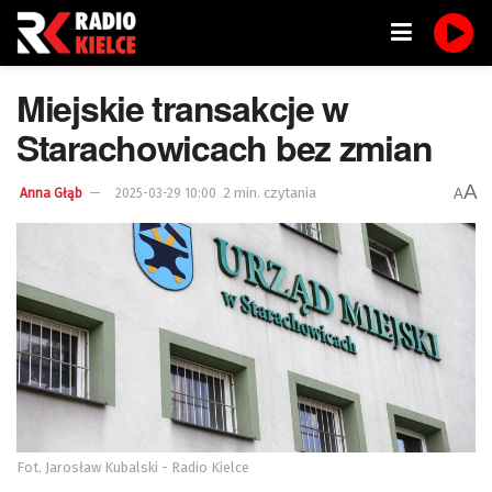
Miejskie transakcje w
Starachowicach bez zmian
A
2 min. czytania
A
Anna Głąb
2025-03-29 10:00
Fot. Jarosław Kubalski - Radio Kielce