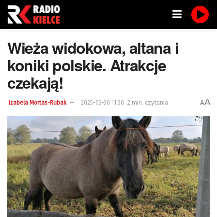
Wieża widokowa, altana i
koniki polskie. Atrakcje
czekają!
A
2 min. czytania
A
Izabela Mortas-Rubak
2025-03-30 11:30