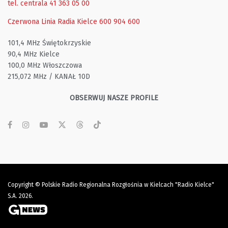
tel. centrala 41 363 05 00
Czerwona Linia Radia Kielce
600 904 600
101,4 MHz Świętokrzyskie
90,4 MHz Kielce
100,0 MHz Włoszczowa
215,072 MHz / KANAŁ 10D
OBSERWUJ NASZE PROFILE
Copyright © Polskie Radio Regionalna Rozgłośnia w Kielcach "Radio Kielce"
S.A. 2026.