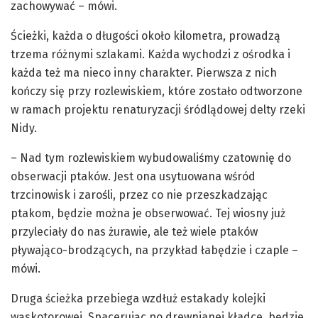
zachowywać – mówi.
Ścieżki, każda o długości około kilometra, prowadzą
trzema różnymi szlakami. Każda wychodzi z ośrodka i
każda też ma nieco inny charakter. Pierwsza z nich
kończy się przy rozlewiskiem, które zostało odtworzone
w ramach projektu renaturyzacji śródlądowej delty rzeki
Nidy.
– Nad tym rozlewiskiem wybudowaliśmy czatownię do
obserwacji ptaków. Jest ona usytuowana wśród
trzcinowisk i zarośli, przez co nie przeszkadzając
ptakom, będzie można je obserwować. Tej wiosny już
przyleciały do nas żurawie, ale też wiele ptaków
pływająco-brodzących, na przykład łabędzie i czaple –
mówi.
Druga ścieżka przebiega wzdłuż estakady kolejki
wąskotorowej. Spacerując po drewnianej kładce, będzie