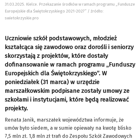
31.03.2025. Kielce. Przekazanie środków w ramach programu „Fundusze
Europejskie dla Świętokrzyskiego 2021-2027” / źródło:
swietokrzyskie.pro
Uczniowie szkół podstawowych, młodzież
kształcąca się zawodowo oraz dorośli i seniorzy
skorzystają z projektów, które dostały
dofinansowanie w ramach programu „Funduszy
Europejskich dla Świętokrzyskiego”. W
poniedziałek (31 marca) w urzędzie
marszałkowskim podpisane zostały umowy ze
szkołami i instytucjami, które będą realizować
projekty.
Renata Janik, marszałek województwa informuje, że
umów było siedem, a w sumie opiewały na kwotę blisko
7,5 mln zł. 1,8 mln zł trafi do Zespołu Szkół Zawodowych