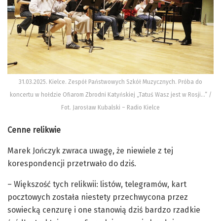
31.03.2025. Kielce. Zespół Państwowych Szkół Muzycznych. Próba do
koncertu w hołdzie Ofiarom Zbrodni Katyńskiej „Tatuś Wasz jest w Rosji…” /
Fot. Jarosław Kubalski – Radio Kielce
Cenne relikwie
Marek Jończyk zwraca uwagę, że niewiele z tej
korespondencji przetrwało do dziś.
– Większość tych relikwii: listów, telegramów, kart
pocztowych została niestety przechwycona przez
sowiecką cenzurę i one stanowią dziś bardzo rzadkie