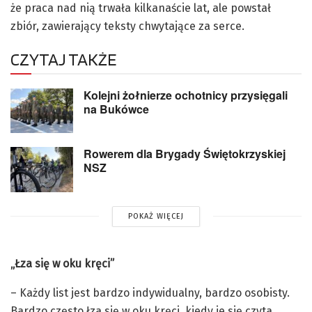
że praca nad nią trwała kilkanaście lat, ale powstał
zbiór, zawierający teksty chwytające za serce.
CZYTAJ TAKŻE
Kolejni żołnierze ochotnicy przysięgali
na Bukówce
Rowerem dla Brygady Świętokrzyskiej
NSZ
POKAŻ WIĘCEJ
„Łza się w oku kręci”
– Każdy list jest bardzo indywidualny, bardzo osobisty.
Bardzo często łza się w oku kręci, kiedy je się czyta,