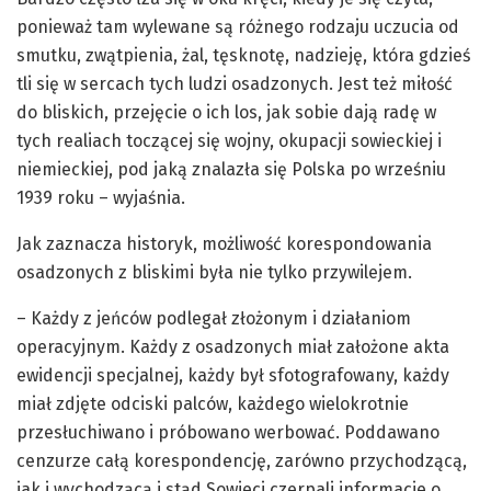
ponieważ tam wylewane są różnego rodzaju uczucia od
smutku, zwątpienia, żal, tęsknotę, nadzieję, która gdzieś
tli się w sercach tych ludzi osadzonych. Jest też miłość
do bliskich, przejęcie o ich los, jak sobie dają radę w
tych realiach toczącej się wojny, okupacji sowieckiej i
niemieckiej, pod jaką znalazła się Polska po wrześniu
1939 roku – wyjaśnia.
Jak zaznacza historyk, możliwość korespondowania
osadzonych z bliskimi była nie tylko przywilejem.
– Każdy z jeńców podlegał złożonym i działaniom
operacyjnym. Każdy z osadzonych miał założone akta
ewidencji specjalnej, każdy był sfotografowany, każdy
miał zdjęte odciski palców, każdego wielokrotnie
przesłuchiwano i próbowano werbować. Poddawano
cenzurze całą korespondencję, zarówno przychodzącą,
jak i wychodzącą i stąd Sowieci czerpali informacje o