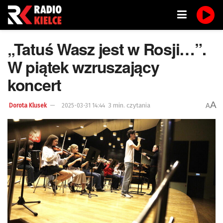
„Tatuś Wasz jest w Rosji…”.
W piątek wzruszający
koncert
A
3 min. czytania
A
Dorota Klusek
2025-03-31 14:44