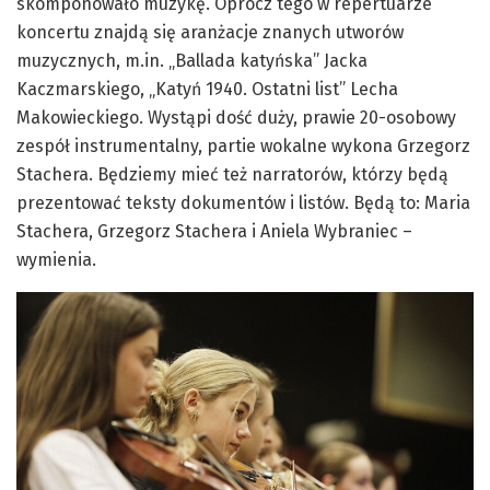
skomponowało muzykę. Oprócz tego w repertuarze
koncertu znajdą się aranżacje znanych utworów
muzycznych, m.in. „Ballada katyńska” Jacka
Kaczmarskiego, „Katyń 1940. Ostatni list” Lecha
Makowieckiego. Wystąpi dość duży, prawie 20-osobowy
zespół instrumentalny, partie wokalne wykona Grzegorz
Stachera. Będziemy mieć też narratorów, którzy będą
prezentować teksty dokumentów i listów. Będą to: Maria
Stachera, Grzegorz Stachera i Aniela Wybraniec –
wymienia.