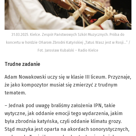
31.03.2025. Kielce. Zespół Państwowych Szkół Muzycznych. Próba do
koncertu w hołdzie Ofiarom Zbrodni Katyńskiej „Tatuś Wasz jest w Rosji…” /
Fot. Jarosław Kubalski – Radio Kielce
Trudne zadanie
Adam Nowakowski uczy się w klasie III liceum. Przyznaje,
że jako kompozytor musiał się zmierzyć z trudnym
tematem.
– Jednak pod uwagę braliśmy założenia IPN, takie
wytyczne, jak oddanie emocji tego wydarzenia, jakim
była zbrodnia katyńska, czyli oddanie klimatu grozy.
Stąd muzyka jest oparta na akordach sonorystycznych,