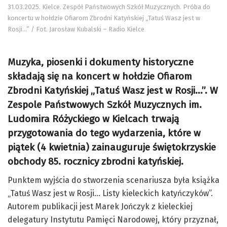
31.03.2025. Kielce. Zespół Państwowych Szkół Muzycznych. Próba do
koncertu w hołdzie Ofiarom Zbrodni Katyńskiej „Tatuś Wasz jest w
Rosji…” / Fot. Jarosław Kubalski – Radio Kielce
Muzyka, piosenki i dokumenty historyczne
składają się na koncert w hołdzie Ofiarom
Zbrodni Katyńskiej „Tatuś Wasz jest w Rosji…”. W
Zespole Państwowych Szkół Muzycznych im.
Ludomira Różyckiego w Kielcach trwają
przygotowania do tego wydarzenia, które w
piątek (4 kwietnia) zainauguruje świętokrzyskie
obchody 85. rocznicy zbrodni katyńskiej.
Punktem wyjścia do stworzenia scenariusza była książka
„Tatuś Wasz jest w Rosji… Listy kieleckich katyńczyków”.
Autorem publikacji jest Marek Jończyk z kieleckiej
delegatury Instytutu Pamięci Narodowej, który przyznał,