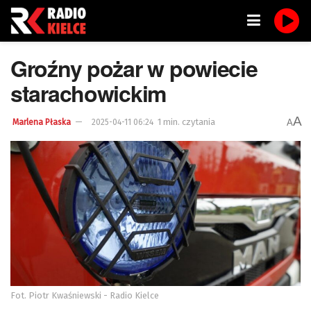
Groźny pożar w powiecie
starachowickim
A
1 min. czytania
A
Marlena Płaska
2025-04-11 06:24
Fot. Piotr Kwaśniewski - Radio Kielce