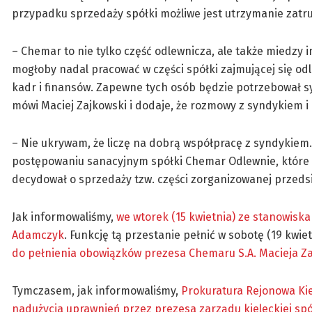
przypadku sprzedaży spółki możliwe jest utrzymanie zatr
– Chemar to nie tylko część odlewnicza, ale także miedzy i
mogłoby nadal pracować w części spółki zajmującej się o
kadr i finansów. Zapewne tych osób będzie potrzebował s
mówi Maciej Zajkowski i dodaje, że rozmowy z syndykiem
– Nie ukrywam, że liczę na dobrą współpracę z syndykiem
postępowaniu sanacyjnym spółki Chemar Odlewnie, które ud
decydował o sprzedaży tzw. części zorganizowanej przedsi
Jak informowaliśmy,
we wtorek (15 kwietnia) ze stanowiska
Adamczyk
. Funkcję tą przestanie pełnić w sobotę (19 kwie
do pełnienia obowiązków prezesa Chemaru S.A. Macieja Z
Tymczasem, jak informowaliśmy,
Prokuratura Rejonowa Ki
nadużycia uprawnień przez prezesa zarządu kieleckiej sp