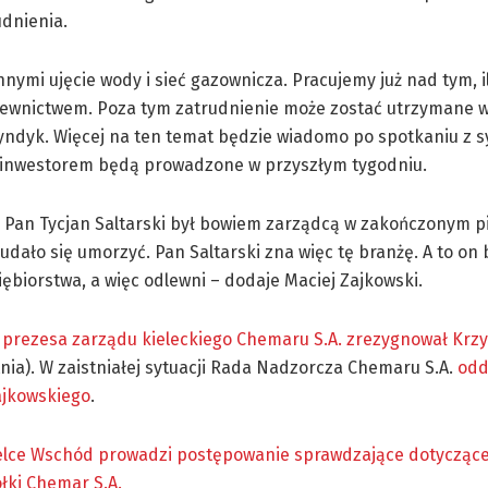
udnienia.
nnymi ujęcie wody i sieć gazownicza. Pracujemy już nad tym, i
dlewnictwem. Poza tym zatrudnienie może zostać utrzymane w
yndyk. Więcej na ten temat będzie wiadomo po spotkaniu z 
 i inwestorem będą prowadzone w przyszłym tygodniu.
. Pan Tycjan Saltarski był bowiem zarządcą w zakończonym pi
ało się umorzyć. Pan Saltarski zna więc tę branżę. A to on 
ębiorstwa, a więc odlewni – dodaje Maciej Zajkowski.
 prezesa zarządu kieleckiego Chemaru S.A. zrezygnował Krzy
tnia). W zaistniałej sytuacji Rada Nadzorcza Chemaru S.A.
odd
ajkowskiego
.
elce Wschód prowadzi postępowanie sprawdzające dotyczące
ółki
Chemar
S.A.