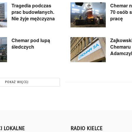
Tragedia podczas
Chemar n
prac budowlanych.
70 osób s
Nie żyje mężczyzna
pracę
Chemar pod lupą
Zajkowsk
śledczych
Chemaru 
Adamczy
POKAŻ WIĘCEJ
I LOKALNE
RADIO KIELCE