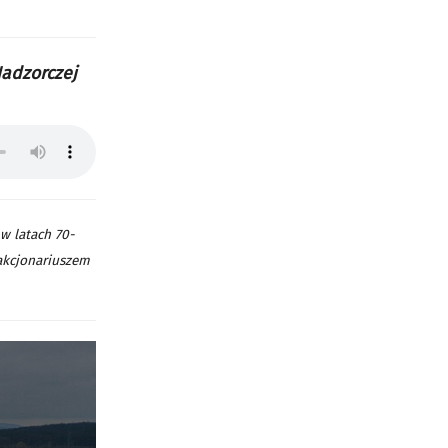
Nadzorczej
w latach 70-
 akcjonariuszem