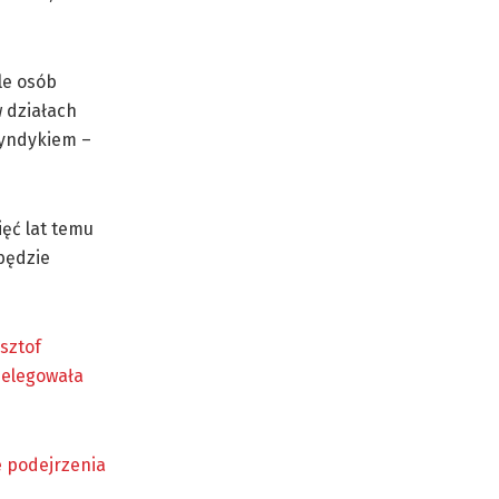
le osób
 działach
syndykiem –
ęć lat temu
będzie
sztof
elegowała
 podejrzenia