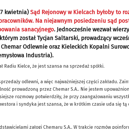
17 kwietnia)
Sąd Rejonowy w Kielcach byłoby to ro
 pracowników. Na niejawnym posiedzeniu sąd pos
ępowania sanacyjnego
. Jednocześnie wezwał wierzy
 którym został Tycjan Saltarski, prowadzący wcześ
 Chemar Odlewnie oraz Kieleckich Kopalni Surow
emysłowa Industria).
 Radiu Kielce, że jest szansa na sprzedaż spółki.
przedaży odlewni, a więc najważniejszej części zakładu. Za
łalność prowadzoną przez Chemar S.A.. Nie jestem upoważnio
siejsze rozmowy potwierdziły, że przy zaangażowaniu wszystk
estora i syndyka jest szansa, że w krótkim czasie uda się tą 
zedstawicielami załogi Chemaru S.A.. W trakcie rozmów poinfo