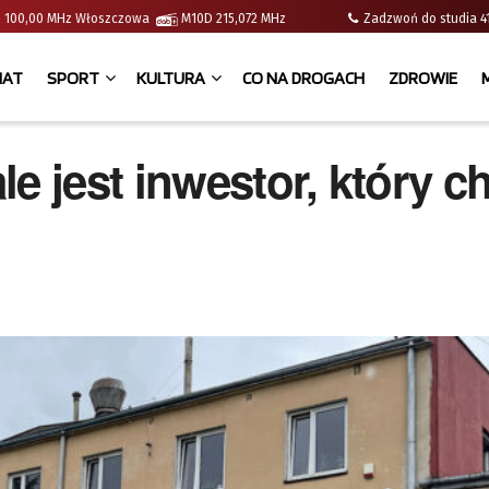
e | 100,00 MHz Włoszczowa
M10D 215,072 MHz
Zadzwoń do studia
IAT
SPORT
KULTURA
CO NA DROGACH
ZDROWIE
e jest inwestor, który c