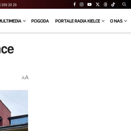
 41 200 20 20
MULTIMEDIA
POGODA
PORTALE RADIA KIELCE
O NAS
hce
A
A