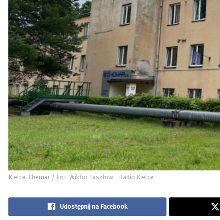
Kielce. Chemar / Fot. Wiktor Taszłow - Radio Kielce
Udostępnij na Facebook