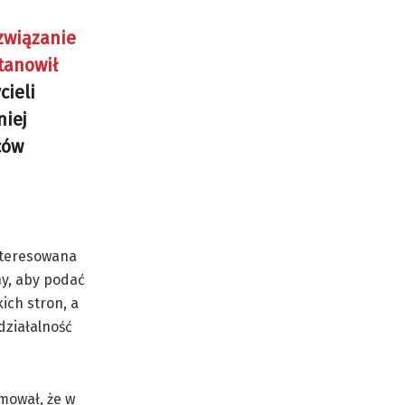
związanie
tanowił
cieli
niej
ców
interesowana
ny, aby podać
ich stron, a
działalność
rmował, że w