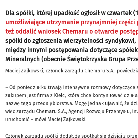
Dla spółki, której upadłość ogłosił w czwartek (
umożliwiające utrzymanie przynajmniej części
też oddalić wniosek Chemaru o otwarcie post
spółki do zgłoszenia wierzytelności syndykowi,
między innymi postępowania dotyczące spółek
Mineralnych (obecnie Świętokrzyska Grupa Prz
Maciej Zajkowski, członek zarządu Chemaru S.A.. powiedział
– Od poniedziałku trwają intensywne rozmowy dotyczące s
zakupem jest firma z Kielc, która chce kontynuować dzia
nazwę tego przedsiębiorstwa. Mogę jednak ujawnić, że dzi
więc zarządu Chemaru S.A., Agencji Rozwoju Przemysłu, inw
uruchomić – mówi Maciej Zajkowski.
Członek zarządu spółki dodał, że spotkał się dzisiaj z pr