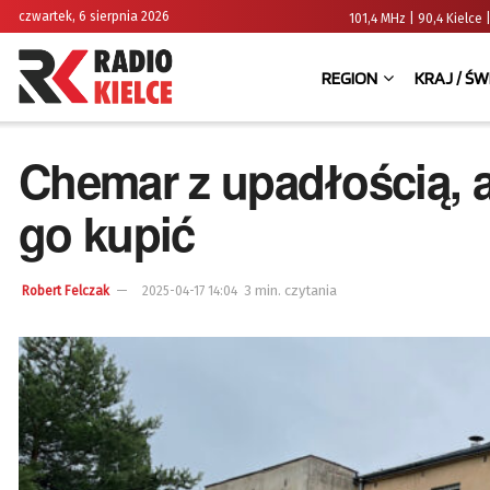
czwartek, 6 sierpnia 2026
101,4 MHz | 90,4 Kielc
REGION
KRAJ / ŚW
Chemar z upadłością, al
go kupić
3 min. czytania
Robert Felczak
2025-04-17 14:04