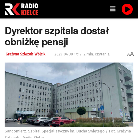
Dyrektor szpitala dostał
obniżkę pensji
A
2 min. czytania
A
Grażyna Szlęzak-Wójcik
2025-04-30 17:19
Sandomierz. Szpital Specjalistyczny im. Ducha Świętego / Fot. Grażyna
Szlęzak - Radio Kielce