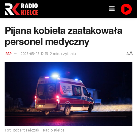
Pijana kobieta zaatakowała
personel medyczny
A
2 min. czytania
A
PAP
2025-05-03 12:15
Fot. Robert Felczak - Radio Kielce