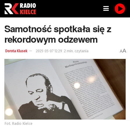
Samotność spotkała się z
rekordowym odzewem
A
2 min. czytania
A
Dorota Klusek
2025-05-07 12:29
Fot. Radio Kielce