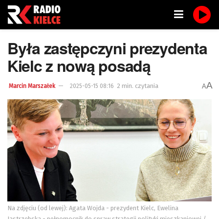
Była zastępczyni prezydenta
Kielc z nową posadą
A
2 min. czytania
A
Marcin Marszałek
2025-05-15 08:16
Na zdjęciu (od lewej): Agata Wojda - prezydent Kielc, Ewelina
Jastrzębska - pełnomocnik do spraw strategii polityki mieszkaniowej /