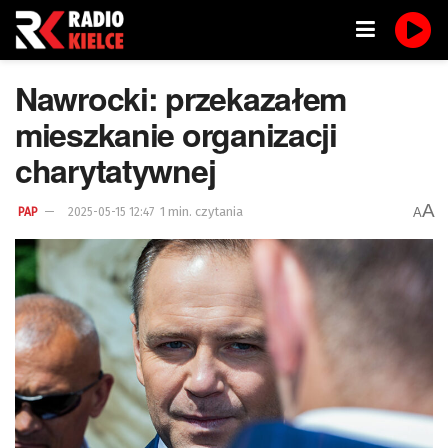
Nawrocki: przekazałem
mieszkanie organizacji
charytatywnej
A
1 min. czytania
A
PAP
2025-05-15 12:47